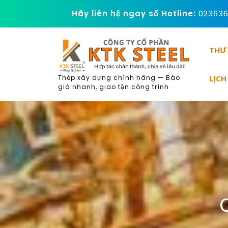
Skip
Hãy liên hệ ngay số Hotline:
02363
to
content
THƯ
LỊCH
Thép xây dựng chính hãng — Báo
giá nhanh, giao tận công trình