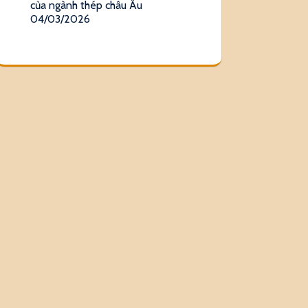
của ngành thép châu Âu
04/03/2026