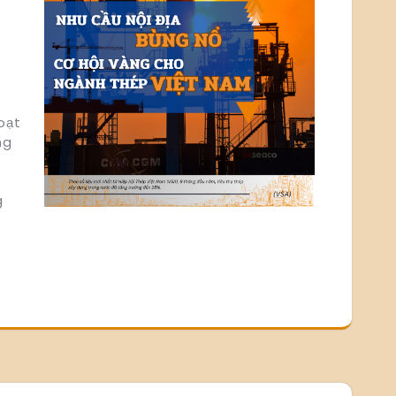
oạt
ng
g