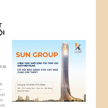
T
ỘI
3:36
đã
g -
hởi
ăn
ịch