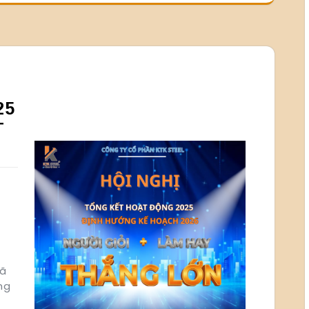
25
T
đã
ng
i