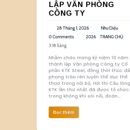
LẬP VĂN PHÒNG
CÔNG TY
28 Tháng 1, 2026
Như Diệu
0 Comments
2026
TRANG CHỦ
3:18 Sáng
Nhằm chào mừng kỷ niệm 10 năm
thành lập Văn phòng Công ty Cổ
phần KTK Steel, đồng thời thúc đ
phong trào rèn luyện thể dục thể
thao trong nội bộ, Hội thi Cầu lôn
KTK lần thứ nhất đã được tổ chức
trong không khí sôi nổi, đoàn…
Đọc thêm