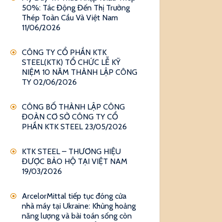
50%: Tác Động Đến Thị Trường
Thép Toàn Cầu Và Việt Nam
11/06/2026
CÔNG TY CỔ PHẦN KTK
STEEL(KTK) TỔ CHỨC LỄ KỸ
NIỆM 10 NĂM THÀNH LẬP CÔNG
TY
02/06/2026
CÔNG BỐ THÀNH LẬP CÔNG
ĐOÀN CƠ SỞ CÔNG TY CỔ
PHẦN KTK STEEL
23/05/2026
KTK STEEL – THƯƠNG HIỆU
ĐƯỢC BẢO HỘ TẠI VIỆT NAM
19/03/2026
ArcelorMittal tiếp tục đóng cửa
nhà máy tại Ukraine: Khủng hoảng
năng lượng và bài toán sống còn