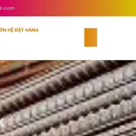
il.com
IÊN HỆ ĐẶT HÀNG
K