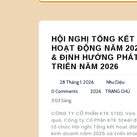
HỘI NGHỊ TỔNG KẾT
HOẠT ĐỘNG NĂM 20
& ĐỊNH HƯỚNG PHÁ
TRIỂN NĂM 2026
28 Tháng 1, 2026
Như Diệu
0 Comments
2026
TRANG CHỦ
3:03 Sáng
CÔNG TY CỔ PHẦN KTK STEEL Vừa
qua, Công ty Cổ Phần KTK Steel 
tổ chức Hội nghị Tổng kết hoạt độ
kinh doanh năm 2025 và triển kha