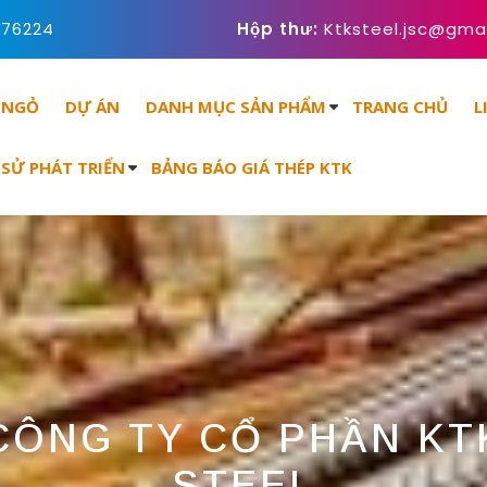
676224
Hộp thư:
Ktksteel.jsc@gma
 NGỎ
DỰ ÁN
DANH MỤC SẢN PHẨM
TRANG CHỦ
L
 SỬ PHÁT TRIỂN
BẢNG BÁO GIÁ THÉP KTK
CÔNG TY CỔ PHẦN KT
STEEL