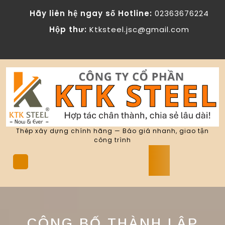
Skip
Hãy liên hệ ngay số Hotline:
02363676224
to
content
Hộp thư:
Ktksteel.jsc@gmail.com
Thép xây dựng chính hãng — Báo giá nhanh, giao tận
công trình
Open
Button
CÔNG BỐ THÀNH LẬP