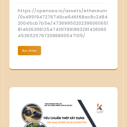
https://opensea.io/assets/ethereum
/0x495f947276749ce646f68ac8c2484
20045cb7b5e/47369950202396060651
8146263061254741611991893291426060
45365257672096800047105/
Đọc thêm