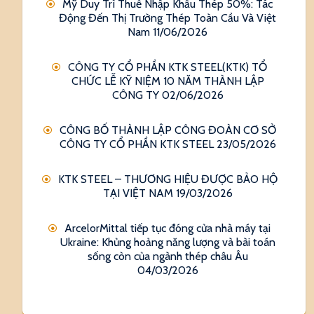
Mỹ Duy Trì Thuế Nhập Khẩu Thép 50%: Tác
Động Đến Thị Trường Thép Toàn Cầu Và Việt
Nam
11/06/2026
CÔNG TY CỔ PHẦN KTK STEEL(KTK) TỔ
CHỨC LỄ KỸ NIỆM 10 NĂM THÀNH LẬP
CÔNG TY
02/06/2026
CÔNG BỐ THÀNH LẬP CÔNG ĐOÀN CƠ SỞ
CÔNG TY CỔ PHẦN KTK STEEL
23/05/2026
KTK STEEL – THƯƠNG HIỆU ĐƯỢC BẢO HỘ
TẠI VIỆT NAM
19/03/2026
ArcelorMittal tiếp tục đóng cửa nhà máy tại
Ukraine: Khủng hoảng năng lượng và bài toán
sống còn của ngành thép châu Âu
04/03/2026