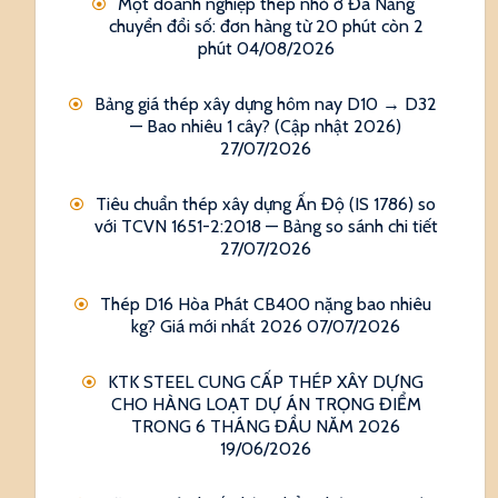
Một doanh nghiệp thép nhỏ ở Đà Nẵng
chuyển đổi số: đơn hàng từ 20 phút còn 2
phút
04/08/2026
Bảng giá thép xây dựng hôm nay D10 → D32
— Bao nhiêu 1 cây? (Cập nhật 2026)
27/07/2026
Tiêu chuẩn thép xây dựng Ấn Độ (IS 1786) so
với TCVN 1651-2:2018 — Bảng so sánh chi tiết
27/07/2026
Thép D16 Hòa Phát CB400 nặng bao nhiêu
kg? Giá mới nhất 2026
07/07/2026
KTK STEEL CUNG CẤP THÉP XÂY DỰNG
CHO HÀNG LOẠT DỰ ÁN TRỌNG ĐIỂM
TRONG 6 THÁNG ĐẦU NĂM 2026
19/06/2026