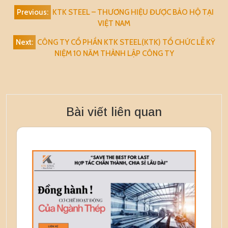
Điều
Previous:
KTK STEEL – THƯƠNG HIỆU ĐƯỢC BẢO HỘ TẠI
hướng
VIỆT NAM
bài
Next:
CÔNG TY CỔ PHẦN KTK STEEL(KTK) TỔ CHỨC LỄ KỸ
viết
NIỆM 10 NĂM THÀNH LẬP CÔNG TY
Bài viết liên quan