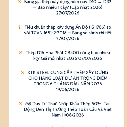
Bảng giá thép xây dựng hôm nay D10 → D32
— Bao nhiêu 1 cây? (Cập nhật 2026)
27/07/2026
Tiêu chuẩn thép xây dựng Ấn Độ (IS 1786) so
với TCVN 1651-2:2018 — Bảng so sánh chi tiết
27/07/2026
Thép D16 Hòa Phát CB400 nặng bao nhiêu
kg? Giá mới nhất 2026
07/07/2026
KTK STEEL CUNG CẤP THÉP XÂY DỰNG
CHO HÀNG LOẠT DỰ ÁN TRỌNG ĐIỂM
TRONG 6 THÁNG ĐẦU NĂM 2026
19/06/2026
Mỹ Duy Trì Thuế Nhập Khẩu Thép 50%: Tác
Động Đến Thị Trường Thép Toàn Cầu Và Việt
Nam
11/06/2026