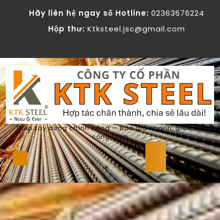
Skip
Hãy liên hệ ngay số Hotline:
02363676224
to
content
Hộp thư:
Ktksteel.jsc@gmail.com
Thép xây dựng chính hãng — Báo giá nhanh, giao tận
công trình
Open
Button