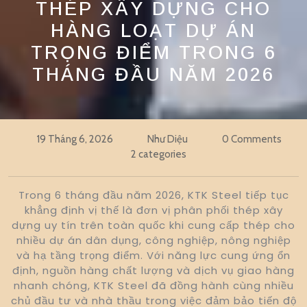
THÉP XÂY DỰNG CHO
HÀNG LOẠT DỰ ÁN
TRỌNG ĐIỂM TRONG 6
THÁNG ĐẦU NĂM 2026
19 Tháng 6, 2026
Như Diệu
0 Comments
2 categories
Trong 6 tháng đầu năm 2026, KTK Steel tiếp tục
khẳng định vị thế là đơn vị phân phối thép xây
dựng uy tín trên toàn quốc khi cung cấp thép cho
nhiều dự án dân dụng, công nghiệp, nông nghiệp
và hạ tầng trọng điểm. Với năng lực cung ứng ổn
định, nguồn hàng chất lượng và dịch vụ giao hàng
nhanh chóng, KTK Steel đã đồng hành cùng nhiều
chủ đầu tư và nhà thầu trong việc đảm bảo tiến độ