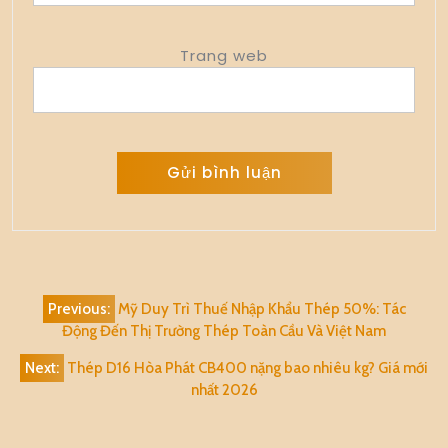
Trang web
Alternative:
Điều
Previous:
Mỹ Duy Trì Thuế Nhập Khẩu Thép 50%: Tác
hướng
Động Đến Thị Trường Thép Toàn Cầu Và Việt Nam
bài
Next:
Thép D16 Hòa Phát CB400 nặng bao nhiêu kg? Giá mới
viết
nhất 2026