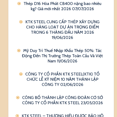
Thép D16 Hòa Phát CB400 nặng bao nhiêu
kg? Giá mới nhất 2026
07/07/2026
KTK STEEL CUNG CẤP THÉP XÂY DỰNG
CHO HÀNG LOẠT DỰ ÁN TRỌNG ĐIỂM
TRONG 6 THÁNG ĐẦU NĂM 2026
19/06/2026
Mỹ Duy Trì Thuế Nhập Khẩu Thép 50%: Tác
Động Đến Thị Trường Thép Toàn Cầu Và Việt
Nam
11/06/2026
CÔNG TY CỔ PHẦN KTK STEEL(KTK) TỔ
CHỨC LỄ KỸ NIỆM 10 NĂM THÀNH LẬP
CÔNG TY
02/06/2026
CÔNG BỐ THÀNH LẬP CÔNG ĐOÀN CƠ SỞ
CÔNG TY CỔ PHẦN KTK STEEL
23/05/2026
KTK STEEL – THƯƠNG HIỆU ĐƯỢC BẢO HỘ