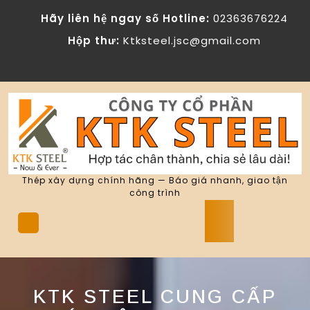
Skip
Hãy liên hệ ngay số Hotline:
02363676224
to
content
Hộp thư:
Ktksteel.jsc@gmail.com
Thép xây dựng chính hãng — Báo giá nhanh, giao tận
công trình
Open
Button
KTK STEEL CUNG CẤP