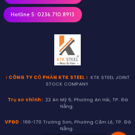
Hotline 5: 0236.710.8913
I
CÔNG TY CỔ PHẦN KTK STEEL
I
KTK STEEL JOINT
STOCK COMPANY
Trụ sở chính
:
22 An Mỹ 6, Phường An Hải, TP. Đà
Nẵng.
VPĐD
: 166-170 Trường Sơn, Phường Cẩm Lệ, TP. Đà
Nẵng.