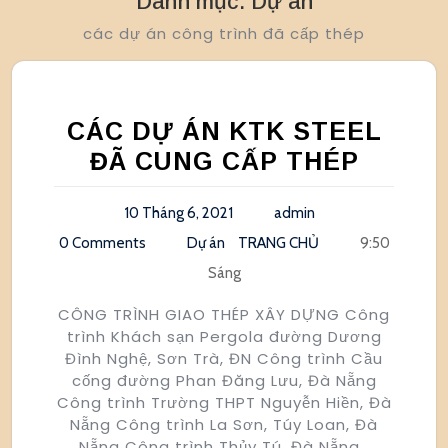
Danh mục:
Dự án
các dự án công trình đã cấp thép
CÁC DỰ ÁN KTK STEEL
ĐÃ CUNG CẤP THÉP
10 Tháng 6, 2021
admin
0 Comments
Dự án
TRANG CHỦ
9:50
Sáng
CÔNG TRÌNH GIAO THÉP XÂY DỰNG Công
trình Khách sạn Pergola đường Dương
Đình Nghệ, Sơn Trà, ĐN Công trình Cầu
cống đường Phan Đăng Lưu, Đà Nẵng
Công trình Trường THPT Nguyễn Hiền, Đà
Nẵng Công trình La Sơn, Túy Loan, Đà
Nẵng Công trình Thủy Tú, Đà Nẵng…