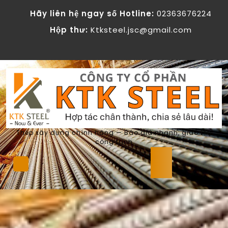
Skip
Hãy liên hệ ngay số Hotline:
02363676224
to
content
Hộp thư:
Ktksteel.jsc@gmail.com
Thép xây dựng chính hãng — Báo giá nhanh, giao tận
công trình
Open
Button