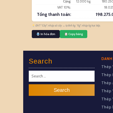
Cộng:
12.000 kg
180.25
VAT 10%:
18.02
Tổng thanh toán:
198.275
ĐVT “Cây”: nhập số cây → tự tính kg. “Kg”: nhập kg trực tiếp.
In hóa đơn
Copy bảng
DANH
Search
Thép 
Thép 
Thép 
Search
Thép 
Thép 
Thép 