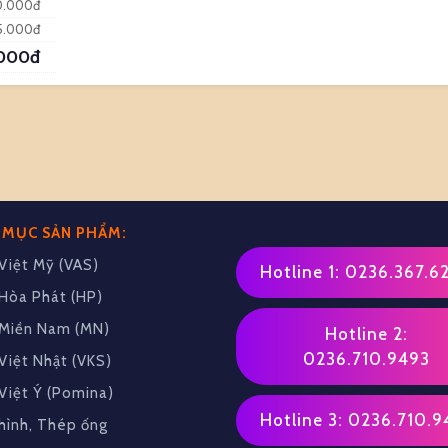
0.000đ
5.000đ
.000đ
 MỤC SẢN PHẨM:
Việt Mỹ (VAS)
Hotline 1: 0236.367.6
Hòa Phát (HP)
Miền Nam (MN)
Hotline 2:
0236.710.9493
Việt Nhật (VKS)
Việt Ý (Pomina)
Hotline 3: 0236.710.9
hình, Thép ống