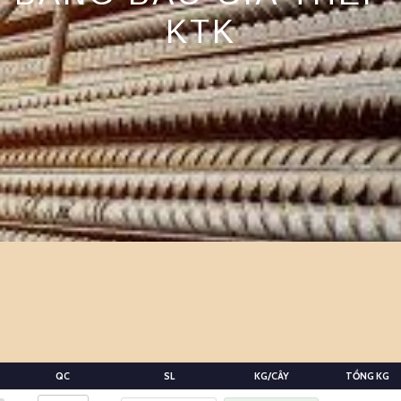
KTK
QC
SL
KG/CÂY
TỔNG KG