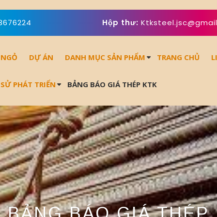
3676224
Hộp thư:
Ktksteel.jsc@gmai
 NGỎ
DỰ ÁN
DANH MỤC SẢN PHẨM
TRANG CHỦ
L
 SỬ PHÁT TRIỂN
BẢNG BÁO GIÁ THÉP KTK
BẢNG BÁO GIÁ THÉP