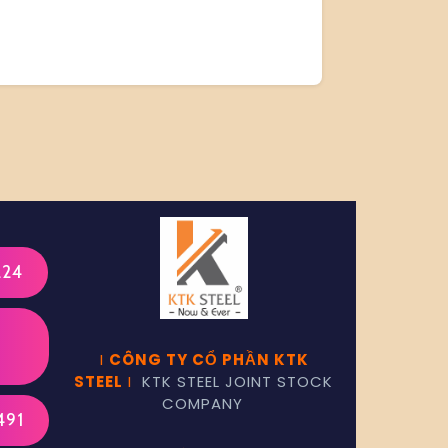
224
I
CÔNG TY CỔ PHẦN KTK
STEEL
I
KTK STEEL JOINT STOCK
COMPANY
491