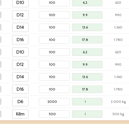
620
990
1.360
1.780
620
990
1.360
1.780
2.000 kg
500 kg