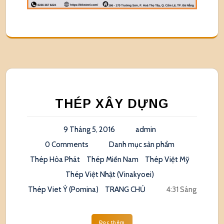
THÉP XÂY DỰNG
9 Tháng 5, 2016
admin
0 Comments
Danh mục sản phẩm
Thép Hòa Phát
Thép Miền Nam
Thép Việt Mỹ
Thép Việt Nhật (Vinakyoei)
Thép Viet Ý (Pomina)
TRANG CHỦ
4:31 Sáng
Đọc thêm