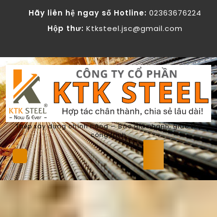
Skip
Hãy liên hệ ngay số Hotline:
02363676224
to
content
Hộp thư:
Ktksteel.jsc@gmail.com
Thép xây dựng chính hãng — Báo giá nhanh, giao tận
công trình
Open
Button