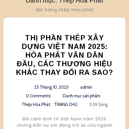
Danh mục:
Thép Hòa Phát
đặt hàng thép Hòa phát
THỊ PHẦN THÉP XÂY
DỰNG VIỆT NAM 2025:
HÒA PHÁT VẪN DẪN
ĐẦU, CÁC THƯƠNG HIỆU
KHÁC THAY ĐỔI RA SAO?
25 Tháng 10, 2025
admin
0 Comments
Danh mục sản phẩm
Thép Hòa Phát
TRANG CHỦ
3:39 Sáng
Bối cảnh kinh tế Việt Nam năm 2025
chứng kiến sự sôi động trở lại của ngành