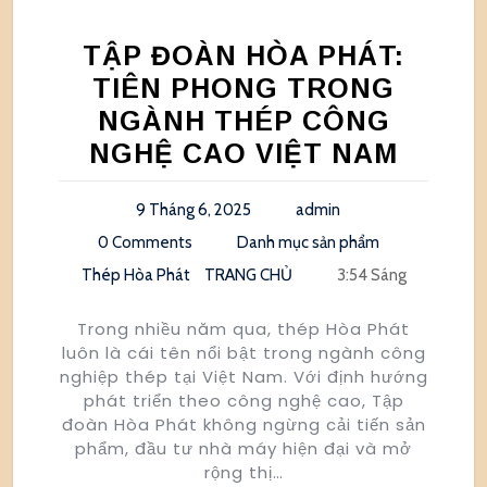
TẬP ĐOÀN HÒA PHÁT:
TIÊN PHONG TRONG
NGÀNH THÉP CÔNG
NGHỆ CAO VIỆT NAM
9 Tháng 6, 2025
admin
0 Comments
Danh mục sản phẩm
Thép Hòa Phát
TRANG CHỦ
3:54 Sáng
Trong nhiều năm qua, thép Hòa Phát
luôn là cái tên nổi bật trong ngành công
nghiệp thép tại Việt Nam. Với định hướng
phát triển theo công nghệ cao, Tập
đoàn Hòa Phát không ngừng cải tiến sản
phẩm, đầu tư nhà máy hiện đại và mở
rộng thị…