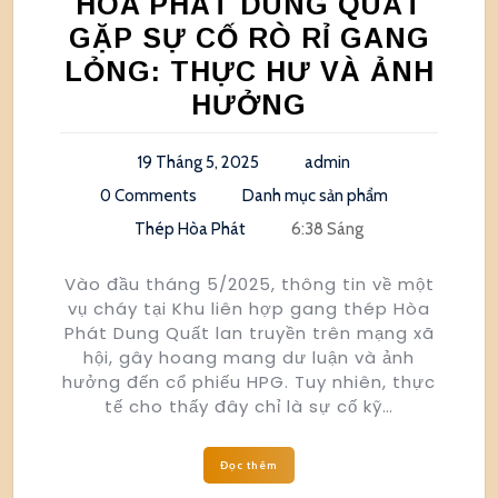
HÒA PHÁT DUNG QUẤT
GẶP SỰ CỐ RÒ RỈ GANG
LỎNG: THỰC HƯ VÀ ẢNH
HƯỞNG
19 Tháng 5, 2025
admin
0 Comments
Danh mục sản phẩm
Thép Hòa Phát
6:38 Sáng
Vào đầu tháng 5/2025, thông tin về một
vụ cháy tại Khu liên hợp gang thép Hòa
Phát Dung Quất lan truyền trên mạng xã
hội, gây hoang mang dư luận và ảnh
hưởng đến cổ phiếu HPG. Tuy nhiên, thực
tế cho thấy đây chỉ là sự cố kỹ…
Đọc thêm