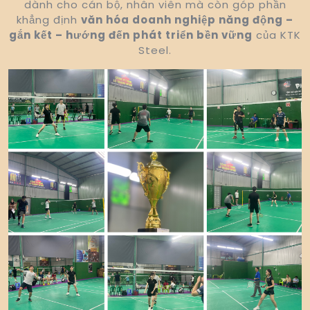
dành cho cán bộ, nhân viên mà còn góp phần
khẳng định
văn hóa doanh nghiệp năng động –
gắn kết – hướng đến phát triển bền vững
của KTK
Steel.