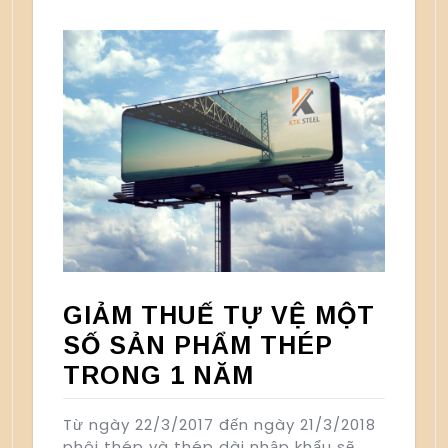
GIẢM THUẾ TỰ VỆ MỘT
SỐ SẢN PHẨM THÉP
TRONG 1 NĂM
Từ ngày 22/3/2017 đến ngày 21/3/2018
phôi thép và thép dài nhập khẩu sẽ