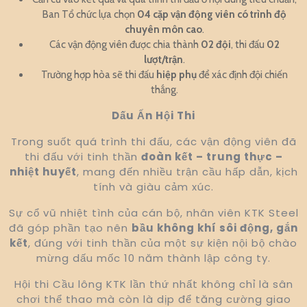
Ban Tổ chức lựa chọn
04 cặp vận động viên có trình độ
chuyên môn cao
.
Các vận động viên được chia thành
02 đội
, thi đấu
02
lượt/trận
.
Trường hợp hòa sẽ thi đấu
hiệp phụ
để xác định đội chiến
thắng.
Dấu Ấn Hội Thi
Trong suốt quá trình thi đấu, các vận động viên đã
thi đấu với tinh thần
đoàn kết – trung thực –
nhiệt huyết
, mang đến nhiều trận cầu hấp dẫn, kịch
tính và giàu cảm xúc.
Sự cổ vũ nhiệt tình của cán bộ, nhân viên KTK Steel
đã góp phần tạo nên
bầu không khí sôi động, gắn
kết
, đúng với tinh thần của một sự kiện nội bộ chào
mừng dấu mốc 10 năm thành lập công ty.
Hội thi Cầu lông KTK lần thứ nhất không chỉ là sân
chơi thể thao mà còn là dịp để tăng cường giao