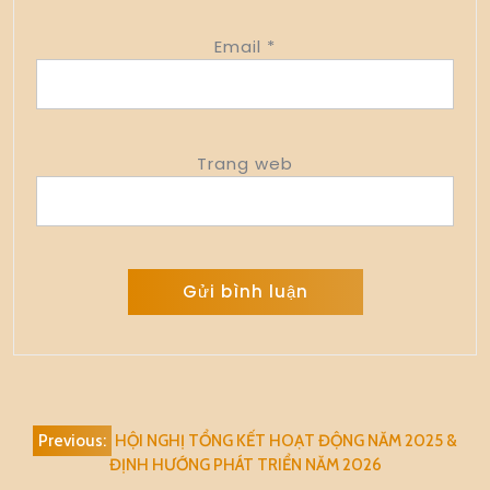
Email
*
Trang web
Alternative:
Điều
Previous:
HỘI NGHỊ TỔNG KẾT HOẠT ĐỘNG NĂM 2025 &
hướng
ĐỊNH HƯỚNG PHÁT TRIỂN NĂM 2026