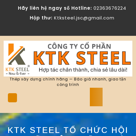
Skip
Hãy liên hệ ngay số Hotline:
02363676224
to
content
Hộp thư:
Ktksteel.jsc@gmail.com
Thép xây dựng chính hãng — Báo giá nhanh, giao tận
công trình
Open
Button
KTK STEEL TỔ CHỨC HỘI