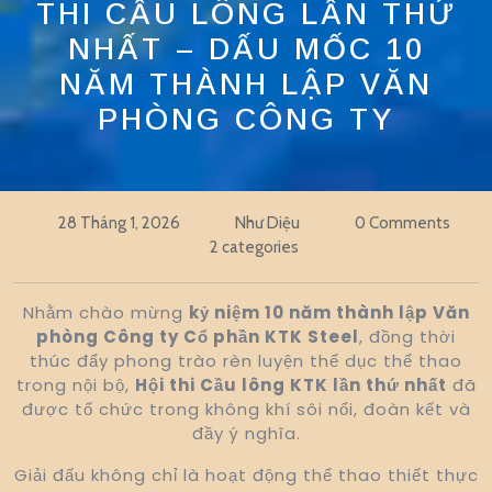
THI CẦU LÔNG LẦN THỨ
NHẤT – DẤU MỐC 10
NĂM THÀNH LẬP VĂN
PHÒNG CÔNG TY
28 Tháng 1, 2026
Như Diệu
0 Comments
2 categories
Nhằm chào mừng
kỷ niệm 10 năm thành lập Văn
phòng Công ty Cổ phần KTK Steel
, đồng thời
thúc đẩy phong trào rèn luyện thể dục thể thao
trong nội bộ,
Hội thi Cầu lông KTK lần thứ nhất
đã
được tổ chức trong không khí sôi nổi, đoàn kết và
đầy ý nghĩa.
Giải đấu không chỉ là hoạt động thể thao thiết thực