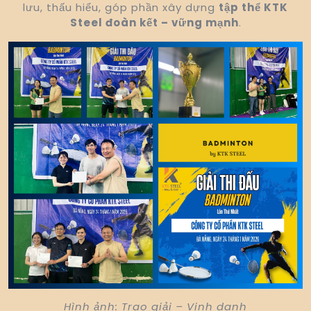
lưu, thấu hiểu, góp phần xây dựng
tập thể KTK
Steel đoàn kết – vững mạnh
.
Hình ảnh: Trao giải – Vinh danh