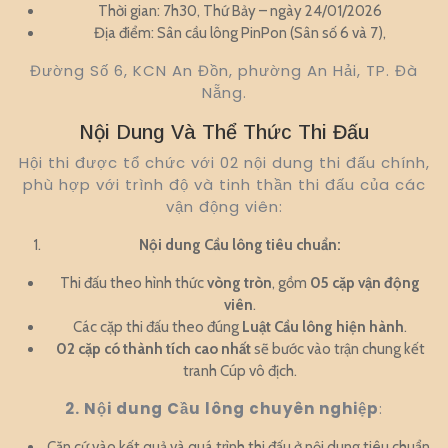
Thời gian: 7h30, Thứ Bảy – ngày 24/01/2026
Địa điểm: Sân cầu lông PinPon (Sân số 6 và 7),
Đường Số 6, KCN An Đồn, phường An Hải, TP. Đà
Nẵng.
Nội Dung Và Thể Thức Thi Đấu
Hội thi được tổ chức với 02 nội dung thi đấu chính,
phù hợp với trình độ và tinh thần thi đấu của các
vận động viên:
Nội dung Cầu lông tiêu chuẩn:
Thi đấu theo hình thức
vòng tròn
, gồm
05 cặp vận động
viên
.
Các cặp thi đấu theo đúng
Luật Cầu lông hiện hành
.
02 cặp có thành tích cao nhất
sẽ bước vào trận chung kết
tranh Cúp vô địch.
2. Nội dung Cầu lông chuyên nghiệp
:
Căn cứ vào kết quả và quá trình thi đấu ở nội dung tiêu chuẩn,