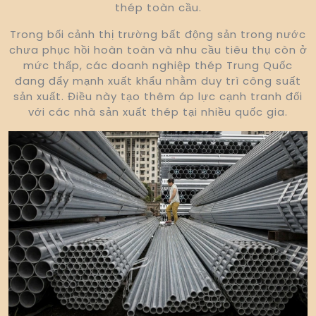
thép toàn cầu.
Trong bối cảnh thị trường bất động sản trong nước
chưa phục hồi hoàn toàn và nhu cầu tiêu thụ còn ở
mức thấp, các doanh nghiệp thép Trung Quốc
đang đẩy mạnh xuất khẩu nhằm duy trì công suất
sản xuất. Điều này tạo thêm áp lực cạnh tranh đối
với các nhà sản xuất thép tại nhiều quốc gia.