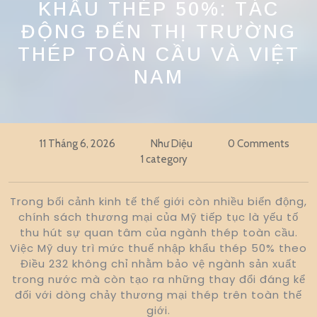
KHẨU THÉP 50%: TÁC
ĐỘNG ĐẾN THỊ TRƯỜNG
THÉP TOÀN CẦU VÀ VIỆT
NAM
11 Tháng 6, 2026
Như Diệu
0 Comments
1 category
Trong bối cảnh kinh tế thế giới còn nhiều biến động,
chính sách thương mại của Mỹ tiếp tục là yếu tố
thu hút sự quan tâm của ngành thép toàn cầu.
Việc Mỹ duy trì mức thuế nhập khẩu thép 50% theo
Điều 232 không chỉ nhằm bảo vệ ngành sản xuất
trong nước mà còn tạo ra những thay đổi đáng kể
đối với dòng chảy thương mại thép trên toàn thế
giới.