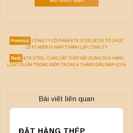
Alternative:
Điều
Previous:
CÔNG TY CỔ PHẦN KTK STEEL(KTK) TỔ CHỨC
hướng
LỄ KỸ NIỆM 10 NĂM THÀNH LẬP CÔNG TY
bài
Next:
KTK STEEL CUNG CẤP THÉP XÂY DỰNG CHO HÀNG
viết
LOẠT DỰ ÁN TRỌNG ĐIỂM TRONG 6 THÁNG ĐẦU NĂM 2026
Bài viết liên quan
ĐẶT HÀNG THÉP