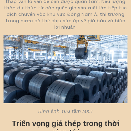
thấp vẫn là vấn đề cần được quan tâm. Nếu lượng
thép dư thừa từ các quốc gia sản xuất lớn tiếp tục
dịch chuyển vào khu vực Đông Nam Á, thị trường
trong nước có thể chịu sức ép về giá bán và biên
lợi nhuận.
Hình ảnh sưu tầm MXH
Triển vọng giá thép trong thời