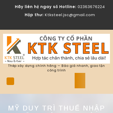
Skip
Hãy liên hệ ngay số Hotline:
02363676224
to
content
Hộp thư:
Ktksteel.jsc@gmail.com
Thép xây dựng chính hãng — Báo giá nhanh, giao tận
công trình
Open
Button
MỸ DUY TRÌ THUẾ NHẬP