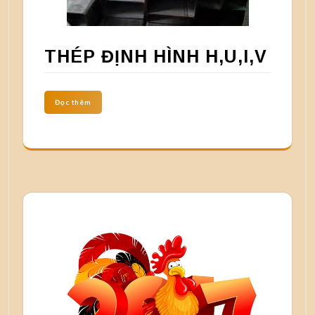
THÉP ĐỊNH HÌNH H,U,I,V
Đọc thêm