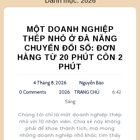
Danh mục:
2026
MỘT DOANH NGHIỆP
THÉP NHỎ Ở ĐÀ NẴNG
CHUYỂN ĐỔI SỐ: ĐƠN
HÀNG TỪ 20 PHÚT CÒN 2
PHÚT
4 Tháng 8, 2026
Nguyễn Bảo
0 Comments
2026
TRANG CHỦ
6:42
Sáng
Chúng tôi chỉ là một doanh nghiệp thép
nhỏ với 10 nhân viên. Chia sẻ này không
phải để khoe thành tích, mà mong
những doanh nghiệp nhỏ khác tìm thấy