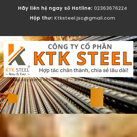
Skip
Hãy liên hệ ngay số Hotline:
02363676224
to
content
Hộp thư:
Ktksteel.jsc@gmail.com
Thép xây dựng chính hãng — Báo giá nhanh, giao tận
công trình
Open
Button