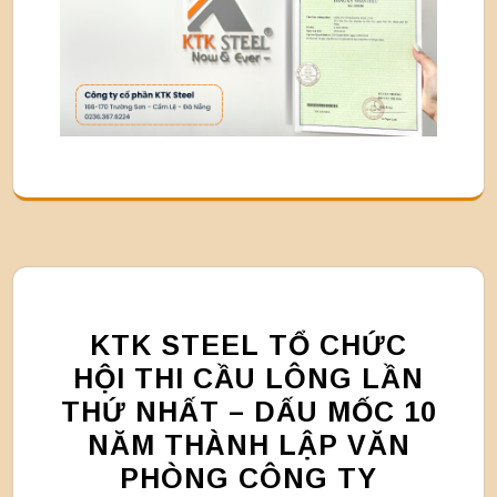
KTK STEEL TỔ CHỨC
HỘI THI CẦU LÔNG LẦN
THỨ NHẤT – DẤU MỐC 10
NĂM THÀNH LẬP VĂN
PHÒNG CÔNG TY