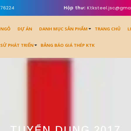
676224
Hộp thư:
Ktksteel.jsc@gma
 NGỎ
DỰ ÁN
DANH MỤC SẢN PHẨM
TRANG CHỦ
L
 SỬ PHÁT TRIỂN
BẢNG BÁO GIÁ THÉP KTK
TUYỂN DỤNG 2017