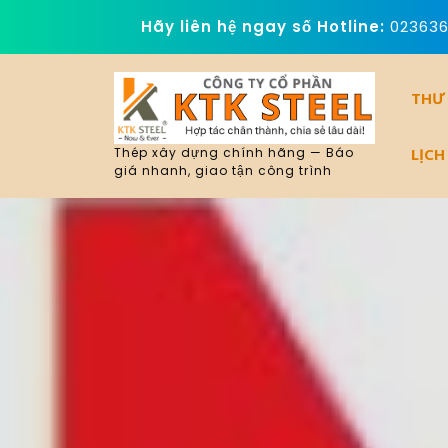
Skip
Hãy liên hệ ngay số Hotline:
02363
to
content
THƯ
LỊCH
Thép xây dựng chính hãng — Báo
giá nhanh, giao tận công trình