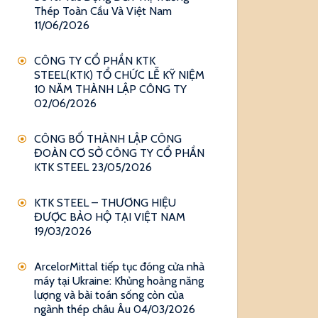
Thép Toàn Cầu Và Việt Nam
11/06/2026
CÔNG TY CỔ PHẦN KTK
STEEL(KTK) TỔ CHỨC LỄ KỸ NIỆM
10 NĂM THÀNH LẬP CÔNG TY
02/06/2026
CÔNG BỐ THÀNH LẬP CÔNG
ĐOÀN CƠ SỞ CÔNG TY CỔ PHẦN
KTK STEEL
23/05/2026
KTK STEEL – THƯƠNG HIỆU
ĐƯỢC BẢO HỘ TẠI VIỆT NAM
19/03/2026
ArcelorMittal tiếp tục đóng cửa nhà
máy tại Ukraine: Khủng hoảng năng
lượng và bài toán sống còn của
ngành thép châu Âu
04/03/2026