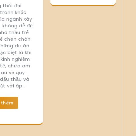
 thời đại
tranh khốc
của ngành xây
, không dễ để
hà thầu trẻ
hể chen chân
những dự án
đặc biệt là khi
 kinh nghiệm
 tế, chưa am
sâu về quy
 đấu thầu và
ặt với áp…
 thêm