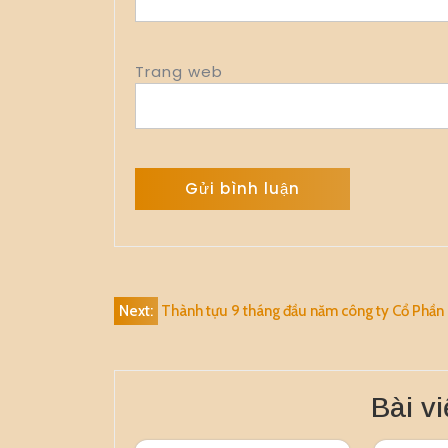
Trang web
Alternative:
Điều
Next:
Thành tựu 9 tháng đầu năm công ty Cổ Phần
hướng
bài
Bài vi
viết