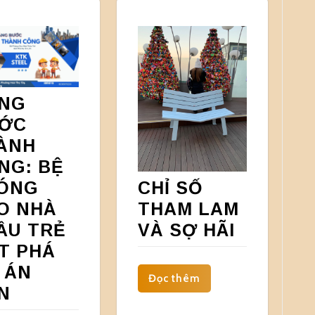
NG
ỚC
ÀNH
NG: BỆ
CHỈ SỐ
ÓNG
THAM LAM
O NHÀ
VÀ SỢ HÃI
ẦU TRẺ
T PHÁ
 ÁN
Đọc thêm
N