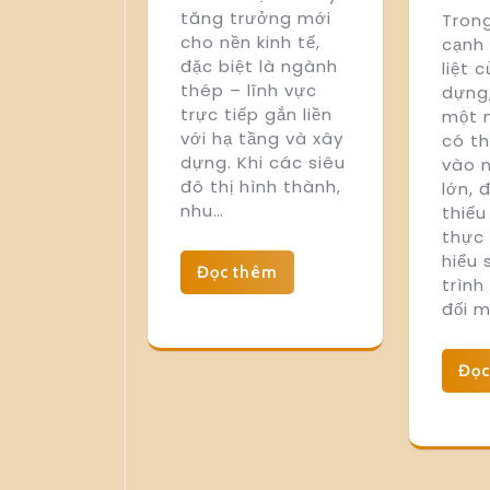
tăng trưởng mới
Trong
cho nền kinh tế,
cạnh 
đặc biệt là ngành
liệt 
thép – lĩnh vực
dựng
trực tiếp gắn liền
một n
với hạ tầng và xây
có t
dựng. Khi các siêu
vào 
đô thị hình thành,
lớn, 
nhu…
thiếu
thực
hiểu 
Đọc thêm
trình
đối m
Đọc