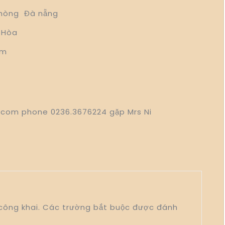
phím
 phòng Đà nẵng
mũi
tên
y Hòa
Lên/Xuống
um
để
tăng
hoặc
giảm
âm
lượng.
il.com phone 0236.3676224 gặp Mrs Ni
công khai.
Các trường bắt buộc được đánh