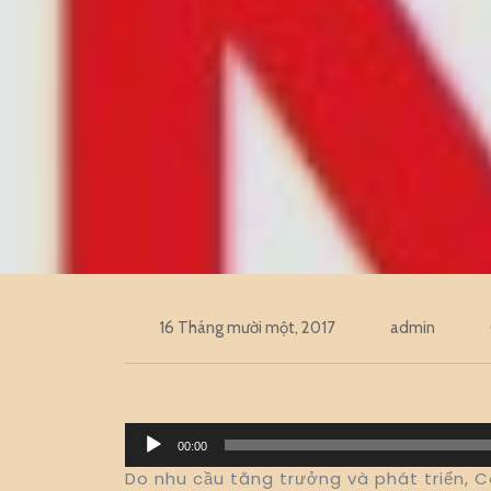
16 Tháng mười một, 2017
admin
Trình
00:00
phát
Do nhu cầu tăng trưởng và phát triển, C
âm