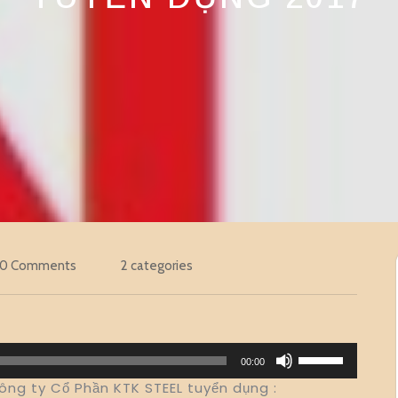
0 Comments
2 categories
Sử
00:00
dụng
ông ty Cổ Phần KTK STEEL tuyển dụng :
các