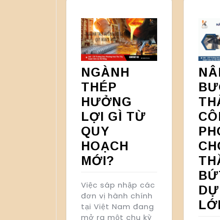
NGÀNH
NÂ
THÉP
BƯ
HƯỞNG
TH
LỢI GÌ TỪ
CÔ
QUY
PH
HOẠCH
CH
MỚI?
TH
BỨ
Việc sáp nhập các
DỰ
đơn vị hành chính
LỚ
tại Việt Nam đang
mở ra một chu kỳ