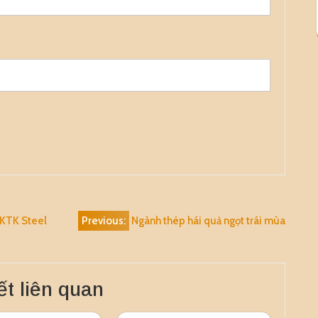
 KTK Steel
Previous:
Ngành thép hái quả ngọt trái mùa
ết liên quan