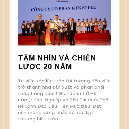
TẦM NHÌN VÀ CHIẾN
LƯỢC 20 NĂM
Từ việc xác lập trên thị trường đến việc
trở thành nhà sản xuất và phân phối
thép hàng đầu: 1.Giai đoạn 1 (0-5
năm): Khởi Nghiệp và Tồn Tại dưới Thế
Hệ Lãnh Đạo Đầu Tiên Mục tiêu: Đặt
nền móng vững chắc và xác lập
thương hiệu trên…