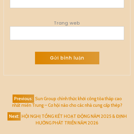
Trang web
Alternative:
Điều
Previous:
Sun Group chính thức khởi công tòa tháp cao
hướng
nhất miền Trung – Cơ hội nào cho các nhà cung cấp thép?
bài
Next:
HỘI NGHỊ TỔNG KẾT HOẠT ĐỘNG NĂM 2025 & ĐỊNH
viết
HƯỚNG PHÁT TRIỂN NĂM 2026