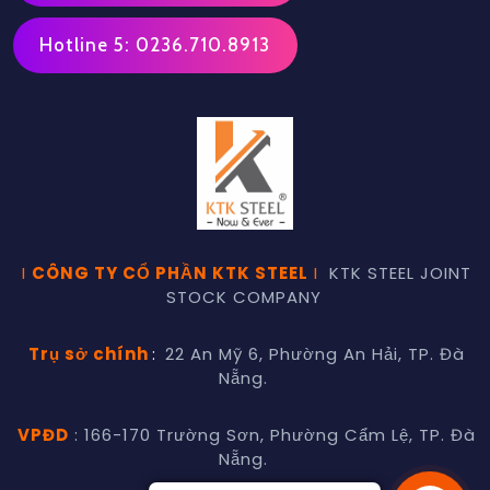
Hotline 5: 0236.710.8913
I
CÔNG TY CỔ PHẦN KTK STEEL
I
KTK STEEL JOINT
STOCK COMPANY
Trụ sở chính
:
22 An Mỹ 6, Phường An Hải, TP. Đà
Nẵng.
VPĐD
: 166-170 Trường Sơn, Phường Cẩm Lệ, TP. Đà
Nẵng.