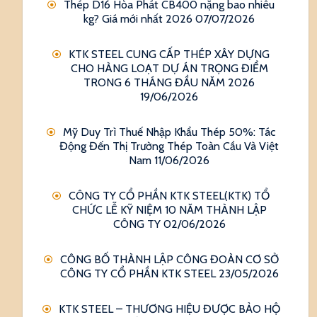
Thép D16 Hòa Phát CB400 nặng bao nhiêu
kg? Giá mới nhất 2026
07/07/2026
KTK STEEL CUNG CẤP THÉP XÂY DỰNG
CHO HÀNG LOẠT DỰ ÁN TRỌNG ĐIỂM
TRONG 6 THÁNG ĐẦU NĂM 2026
19/06/2026
Mỹ Duy Trì Thuế Nhập Khẩu Thép 50%: Tác
Động Đến Thị Trường Thép Toàn Cầu Và Việt
Nam
11/06/2026
CÔNG TY CỔ PHẦN KTK STEEL(KTK) TỔ
CHỨC LỄ KỸ NIỆM 10 NĂM THÀNH LẬP
CÔNG TY
02/06/2026
CÔNG BỐ THÀNH LẬP CÔNG ĐOÀN CƠ SỞ
CÔNG TY CỔ PHẦN KTK STEEL
23/05/2026
KTK STEEL – THƯƠNG HIỆU ĐƯỢC BẢO HỘ