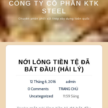
CÔNG TY CỔ PHẦN KTK
STEEL
Chuyên phân phối sắt thép xây dựng toàn quốc
NỚI LỎNG TIỀN TỆ ĐÃ
BẮT ĐẦU! (HẢI LÝ)
12 Tháng 6, 2016
admin
0 Comments
TRANG CHỦ
Uncategorized
11:59 Sáng