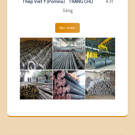
Thép Viet Ý (Pomina)
TRANG CHỦ
4:31
Sáng
Đọc thêm