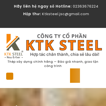
Skip
Hãy liên hệ ngay số Hotline:
02363676224
to
content
Hộp thư:
Ktksteel.jsc@gmail.com
Thép xây dựng chính hãng — Báo giá nhanh, giao tận
công trình
Open
Button