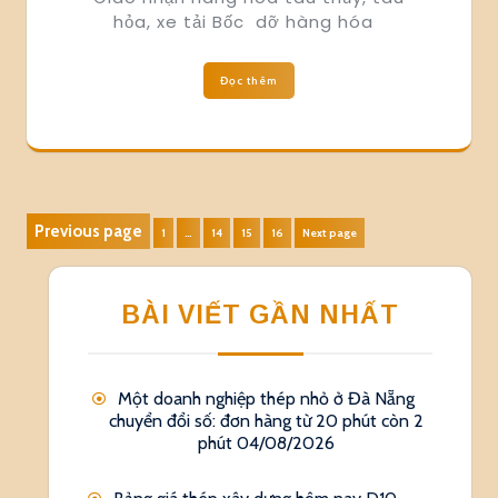
hỏa, xe tải Bốc dỡ hàng hóa
Đọc thêm
Phân
Previous page
Page
Page
Page
Page
1
…
14
15
16
Next page
trang
bài
BÀI VIẾT GẦN NHẤT
viết
Một doanh nghiệp thép nhỏ ở Đà Nẵng
chuyển đổi số: đơn hàng từ 20 phút còn 2
phút
04/08/2026