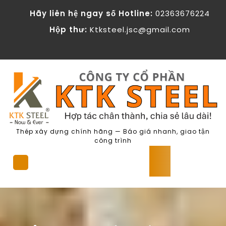
Skip
Hãy liên hệ ngay số Hotline:
02363676224
to
content
Hộp thư:
Ktksteel.jsc@gmail.com
Thép xây dựng chính hãng — Báo giá nhanh, giao tận
công trình
Open
Button