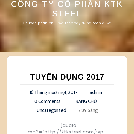
CÔNG TY CỔ PHẦN KTK
STEEL
Chuyên phân phối sắt thép xây dựng toàn quốc
TUYỂN DỤNG 2017
16 Tháng mười một, 2017
admin
0 Comments
TRANG CHỦ
Uncategorized
2:39 Sáng
[audio
mp3="http://ktksteel.com/wp-