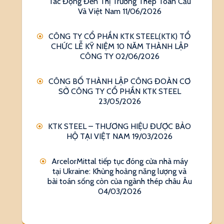
Tác Động Đến Thị Trường Thép Toàn Cầu
Và Việt Nam
11/06/2026
CÔNG TY CỔ PHẦN KTK STEEL(KTK) TỔ
CHỨC LỄ KỸ NIỆM 10 NĂM THÀNH LẬP
CÔNG TY
02/06/2026
CÔNG BỐ THÀNH LẬP CÔNG ĐOÀN CƠ
SỞ CÔNG TY CỔ PHẦN KTK STEEL
23/05/2026
KTK STEEL – THƯƠNG HIỆU ĐƯỢC BẢO
HỘ TẠI VIỆT NAM
19/03/2026
ArcelorMittal tiếp tục đóng cửa nhà máy
tại Ukraine: Khủng hoảng năng lượng và
bài toán sống còn của ngành thép châu Âu
04/03/2026