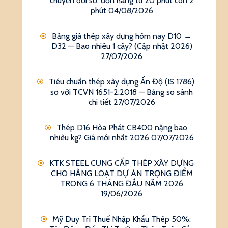
chuyển đổi số: đơn hàng từ 20 phút còn 2
phút
04/08/2026
Bảng giá thép xây dựng hôm nay D10 →
D32 — Bao nhiêu 1 cây? (Cập nhật 2026)
27/07/2026
Tiêu chuẩn thép xây dựng Ấn Độ (IS 1786)
so với TCVN 1651-2:2018 — Bảng so sánh
chi tiết
27/07/2026
Thép D16 Hòa Phát CB400 nặng bao
nhiêu kg? Giá mới nhất 2026
07/07/2026
KTK STEEL CUNG CẤP THÉP XÂY DỰNG
CHO HÀNG LOẠT DỰ ÁN TRỌNG ĐIỂM
TRONG 6 THÁNG ĐẦU NĂM 2026
19/06/2026
Mỹ Duy Trì Thuế Nhập Khẩu Thép 50%: