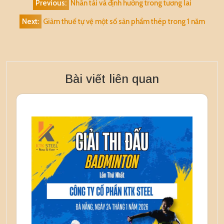
Previous:
Nhân tài và định hướng trong tương lai
hướng
Next:
Giảm thuế tự vệ một số sản phẩm thép trong 1 năm
bài
viết
Bài viết liên quan