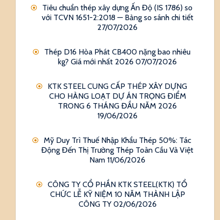
Tiêu chuẩn thép xây dựng Ấn Độ (IS 1786) so
với TCVN 1651-2:2018 — Bảng so sánh chi tiết
27/07/2026
Thép D16 Hòa Phát CB400 nặng bao nhiêu
kg? Giá mới nhất 2026
07/07/2026
KTK STEEL CUNG CẤP THÉP XÂY DỰNG
CHO HÀNG LOẠT DỰ ÁN TRỌNG ĐIỂM
TRONG 6 THÁNG ĐẦU NĂM 2026
19/06/2026
Mỹ Duy Trì Thuế Nhập Khẩu Thép 50%: Tác
Động Đến Thị Trường Thép Toàn Cầu Và Việt
Nam
11/06/2026
CÔNG TY CỔ PHẦN KTK STEEL(KTK) TỔ
CHỨC LỄ KỸ NIỆM 10 NĂM THÀNH LẬP
CÔNG TY
02/06/2026