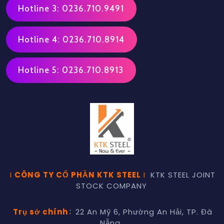
Hotline 3: 0236.710.9491
Hotline 4: 0236.710.8914
Hotline 5: 0236.710.8913
I
CÔNG TY CỔ PHẦN KTK STEEL
I
KTK STEEL JOINT
STOCK COMPANY
Trụ sở chính
:
22 An Mỹ 6, Phường An Hải, TP. Đà
Nẵng.