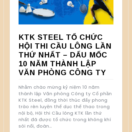
KTK STEEL TỔ CHỨC
HỘI THI CẦU LÔNG LẦN
THỨ NHẤT – DẤU MỐC
10 NĂM THÀNH LẬP
VĂN PHÒNG CÔNG TY
Nhằm chào mừng kỷ niệm 10 năm
thành lập Văn phòng Công ty Cổ phần
KTK Steel, đồng thời thúc đẩy phong
trào rèn luyện thể dục thể thao trong
nội bộ, Hội thi Cầu lông KTK lần thứ
nhất đã được tổ chức trong không khí
sôi nổi, đoàn…