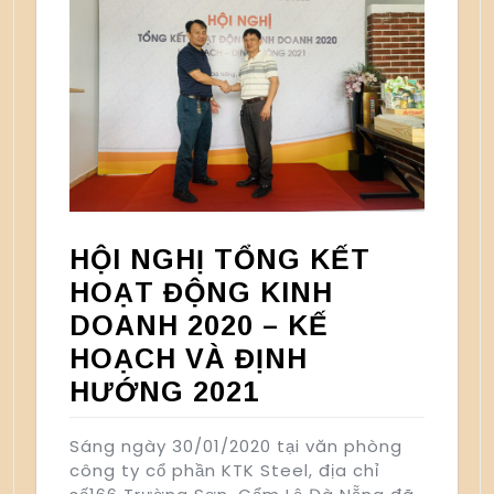
HỘI NGHỊ TỔNG KẾT
HOẠT ĐỘNG KINH
DOANH 2020 – KẾ
HOẠCH VÀ ĐỊNH
HƯỚNG 2021
Sáng ngày 30/01/2020 tại văn phòng
công ty cổ phần KTK Steel, địa chỉ