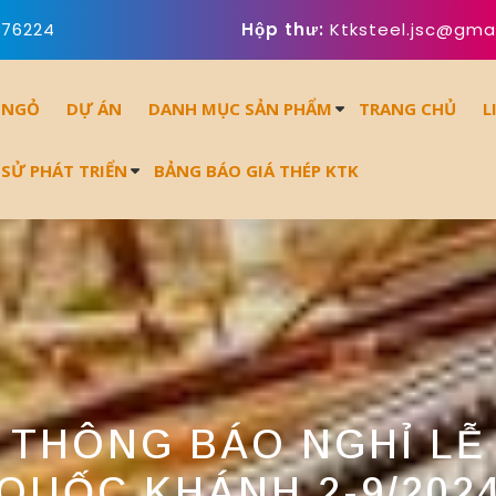
676224
Hộp thư:
Ktksteel.jsc@gma
 NGỎ
DỰ ÁN
DANH MỤC SẢN PHẨM
TRANG CHỦ
L
 SỬ PHÁT TRIỂN
BẢNG BÁO GIÁ THÉP KTK
THÔNG BÁO NGHỈ LỄ
QUỐC KHÁNH 2-9/202