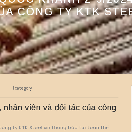
ỦA CÔNG TY KTK STE
1 category
, nhân viên và đối tác của công
công ty KTK Steel xin thông báo tới toàn thể