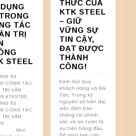
THỨC CỦA
 DỤNG
KTK STEEL
 TRONG
– GIỮ
NG TÁC
VỮNG SỰ
ẢN TRỊ
TIN CẬY,
N
ĐẠT ĐƯỢC
ÒNG
THÀNH
K STEEL
CÔNG!
ỤNG 5S
Kính Gửi Quý
G CÔNG TÁC
Khách Hàng và Đối
 TRỊ VĂN
Tác, Trong kỷ
G KTKSTEEL
nguyên số hiện đại,
ỤNG 5S
việc đảm bảo
G CÔNG TÁC
thông tin chính
 TRỊ VĂN
xác và an toàn là
NG
ưu tiên hàng đầu.
 Mục
Để giúp bạn cập