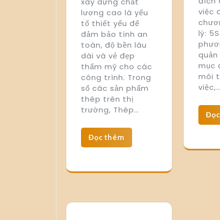
đích 
xây dựng chất
việc
lượng cao là yếu
chươ
tố thiết yếu để
lý: 5
đảm bảo tính an
phươ
toàn, độ bền lâu
quản
dài và vẻ đẹp
mục đ
thẩm mỹ cho các
môi 
công trình. Trong
việc,
số các sản phẩm
thép trên thị
trường, Thép…
Đọc
Đọc thêm