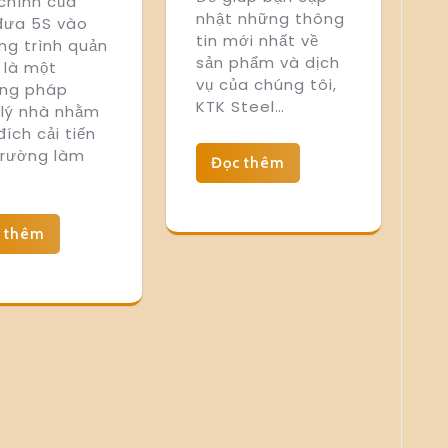
chính của
nhật những thông
 đưa 5S vào
tin mới nhất về
ng trình quản
sản phẩm và dịch
S là một
vụ của chúng tôi,
ng pháp
KTK Steel…
 lý nhà nhằm
ích cải tiến
trường làm
Đọc thêm
…
 thêm