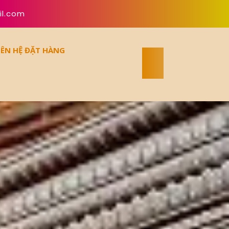
il.com
IÊN HỆ ĐẶT HÀNG
4