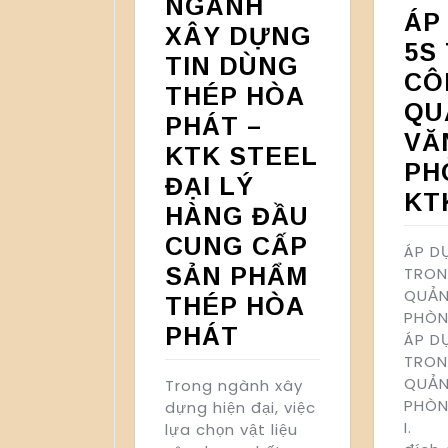
NGÀNH
ÁP
XÂY DỰNG
5S
TIN DÙNG
CÔ
THÉP HÒA
QU
PHÁT –
VĂ
KTK STEEL
PH
ĐẠI LÝ
KT
HÀNG ĐẦU
CUNG CẤP
ÁP D
SẢN PHẨM
TRON
QUẢN
THÉP HÒA
PHÒN
PHÁT
ÁP D
TRON
QUẢN
Trong ngành xây
PHÒ
dựng hiện đại, việc
I.
lựa chọn vật liệu