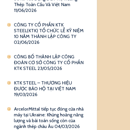
Thép Toàn Cầu Và Việt Nam
11/06/2026
CÔNG TY CỔ PHẦN KTK
STEEL(KTK) TỔ CHỨC LỄ KỸ NIỆM
10 NĂM THÀNH LẬP CÔNG TY
02/06/2026
CÔNG BỐ THÀNH LẬP CÔNG
ĐOÀN CƠ SỞ CÔNG TY CỔ PHẦN
KTK STEEL
23/05/2026
KTK STEEL – THƯƠNG HIỆU
ĐƯỢC BẢO HỘ TẠI VIỆT NAM
19/03/2026
ArcelorMittal tiếp tục đóng cửa nhà
máy tại Ukraine: Khủng hoảng năng
lượng và bài toán sống còn của
ngành thép châu Âu
04/03/2026