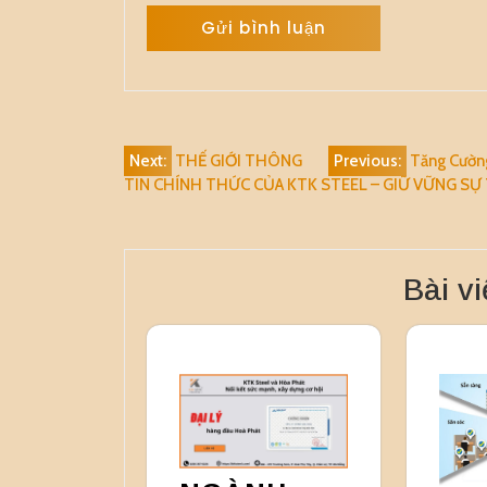
Alternative:
Điều
Next:
THẾ GIỚI THÔNG
Previous:
Tăng Cường
TIN CHÍNH THỨC CỦA KTK STEEL – GIỮ VỮNG SỰ
hướng
bài
viết
Bài vi