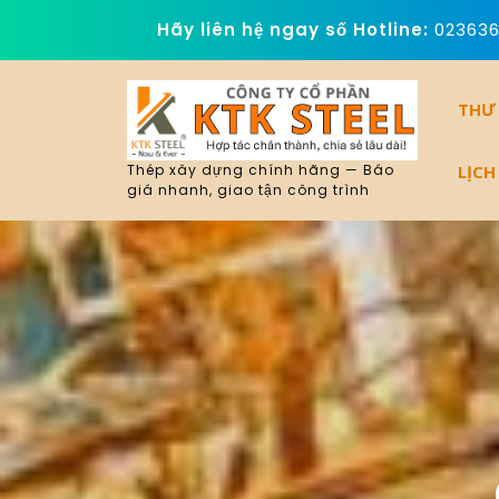
Skip
Hãy liên hệ ngay số Hotline:
02363
to
content
THƯ
LỊCH
Thép xây dựng chính hãng — Báo
giá nhanh, giao tận công trình