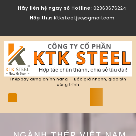
Skip
Hãy liên hệ ngay số Hotline:
02363676224
to
content
Hộp thư:
Ktksteel.jsc@gmail.com
Thép xây dựng chính hãng — Báo giá nhanh, giao tận
công trình
Open
Button
NGÀNH THÉP VIỆT NAM