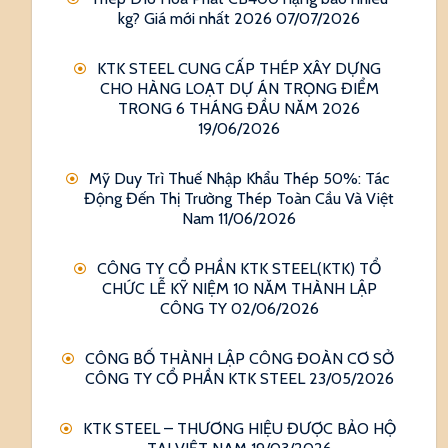
kg? Giá mới nhất 2026
07/07/2026
KTK STEEL CUNG CẤP THÉP XÂY DỰNG
CHO HÀNG LOẠT DỰ ÁN TRỌNG ĐIỂM
TRONG 6 THÁNG ĐẦU NĂM 2026
19/06/2026
Mỹ Duy Trì Thuế Nhập Khẩu Thép 50%: Tác
Động Đến Thị Trường Thép Toàn Cầu Và Việt
Nam
11/06/2026
CÔNG TY CỔ PHẦN KTK STEEL(KTK) TỔ
CHỨC LỄ KỸ NIỆM 10 NĂM THÀNH LẬP
CÔNG TY
02/06/2026
CÔNG BỐ THÀNH LẬP CÔNG ĐOÀN CƠ SỞ
CÔNG TY CỔ PHẦN KTK STEEL
23/05/2026
KTK STEEL – THƯƠNG HIỆU ĐƯỢC BẢO HỘ