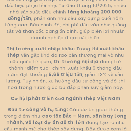
dấu hiệu phục hồi nhẹ. Từ đầu tháng 10/2025, nhiều
nhà sản xuất điều chỉnh
tăng khoảng 200.000
đồng/tấn
, phản ánh nhu cầu xây dựng cuối năm
tăng cao. Bên cạnh đó, chi phí đầu vào như quặng
sắt và than cốc đang ổn định, giúp biên lợi nhuận
doanh nghiệp được cải thiện.
Thị trường xuất nhập khẩu:
Trong khi
xuất khẩu
thép
vẫn gặp khó do rào cản thương mại và nhu
cầu quốc tế giảm,
thị trường nội địa
đang trở
thành “điểm tựa” chính. Xuất khẩu 6 tháng đầu
năm đạt khoảng
5,66 triệu tấn
, giảm 13% về sản
lượng. Tuy nhiên, xu hướng đầu tư công và đô thị
hóa trong nước giúp bù đắp phần suy giảm này.
Cơ hội phát triển của ngành thép Việt Nam
Đầu tư công và hạ tầng:
Các dự án giao thông
trọng điểm như
cao tốc Bắc – Nam, sân bay Long
Thành, và loạt dự án đô thị lớn
đang tạo ra nhu
cầu mạnh mẽ cho thép xây dựng. Đây được xem là