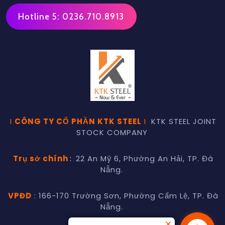
Hotline 5: 0236.710.8913
I
CÔNG TY CỔ PHẦN KTK STEEL
I
KTK STEEL JOINT
STOCK COMPANY
Trụ sở chính
:
22 An Mỹ 6, Phường An Hải, TP. Đà
Nẵng.
VPĐD
: 166-170 Trường Sơn, Phường Cẩm Lệ, TP. Đà
Nẵng.