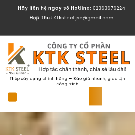
Skip
KTK Steel - Cong ty Co phan The
Hãy liên hệ ngay số Hotline:
02363676224
to
content
Hộp thư:
Ktksteel.jsc@gmail.com
Thép xây dựng chính hãng — Báo giá nhanh, giao tận
công trình
Open
Button