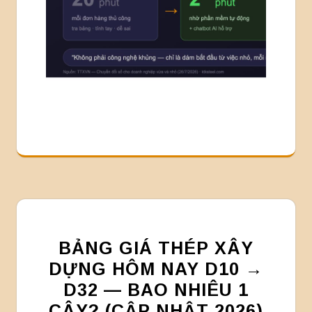
BẢNG GIÁ THÉP XÂY
DỰNG HÔM NAY D10 →
D32 — BAO NHIÊU 1
CÂY? (CẬP NHẬT 2026)