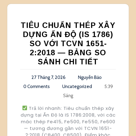
TIÊU CHUẨN THÉP XÂY
DỰNG ẤN ĐỘ (IS 1786)
SO VỚI TCVN 1651-
2:2018 — BẢNG SO
SÁNH CHI TIẾT
27 Tháng 7, 2026
Nguyễn Bảo
0 Comments
Uncategorized
5:39
Sáng
Trả lời nhanh: Tiêu chuẩn thép xây
dựng tại Ấn Độ là IS 1786:2008, với các
mác thép Fe415, Fe500, Fe550, Fe600
— tương đương gần với TCVN 1651-
2:2018 (CB400, CB500). Điểm khác