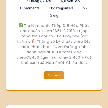
7 Tháng 7, 2026
Nguyễn Bảo
0 Comments
Uncategorized
5:25
Sáng
Trả lời nhanh: Thép D16 Hòa Phát
đạt chuẩn TCVN 1651-2:2018, trọng
lượng tiêu chuẩn 18.49 kg/cây (dài
11.7m).
Thông số kỹ thuật thép D16
Hòa Phát theo TCVN Đường kính
danh nghĩaD16 (16mm) Mác
thépCB400 (giới hạn chảy ≥ 400 MPa)
Nhà sản xuấtHòa Phát Chiều dài…
Đọc thêm