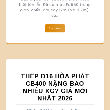
biệt lớn: Ấn Độ có mác Fe550 trung
gian, chiều dài cây 12m (VN 11.7m),
và…
Đọc thêm
THÉP D16 HÒA PHÁT
CB400 NẶNG BAO
NHIÊU KG? GIÁ MỚI
NHẤT 2026