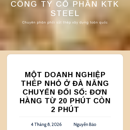
CÔNG TY CỔ PHẦN KTK
STEEL
Chuyên phân phối sắt thép xây dựng toàn quốc
MỘT DOANH NGHIỆP
THÉP NHỎ Ở ĐÀ NẴNG
CHUYỂN ĐỔI SỐ: ĐƠN
HÀNG TỪ 20 PHÚT CÒN
2 PHÚT
4 Tháng 8, 2026
Nguyễn Bảo