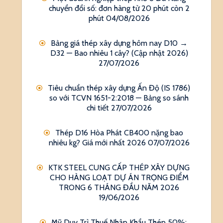
chuyển đổi số: đơn hàng từ 20 phút còn 2
phút
04/08/2026
Bảng giá thép xây dựng hôm nay D10 →
D32 — Bao nhiêu 1 cây? (Cập nhật 2026)
27/07/2026
Tiêu chuẩn thép xây dựng Ấn Độ (IS 1786)
so với TCVN 1651-2:2018 — Bảng so sánh
chi tiết
27/07/2026
Thép D16 Hòa Phát CB400 nặng bao
nhiêu kg? Giá mới nhất 2026
07/07/2026
KTK STEEL CUNG CẤP THÉP XÂY DỰNG
CHO HÀNG LOẠT DỰ ÁN TRỌNG ĐIỂM
TRONG 6 THÁNG ĐẦU NĂM 2026
19/06/2026
Mỹ Duy Trì Thuế Nhập Khẩu Thép 50%: