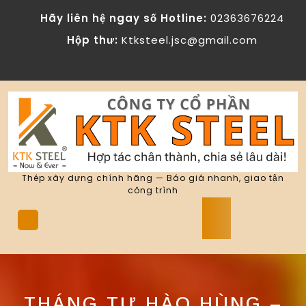
Skip
Hãy liên hệ ngay số Hotline:
02363676224
to
content
Hộp thư:
Ktksteel.jsc@gmail.com
Thép xây dựng chính hãng — Báo giá nhanh, giao tận
công trình
Open
Button
THÁNG TƯ HÀO HÙNG –