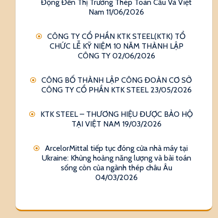
Động Đến Thị Trường Thép Toàn Cầu Và Việt
Nam
11/06/2026
CÔNG TY CỔ PHẦN KTK STEEL(KTK) TỔ
CHỨC LỄ KỸ NIỆM 10 NĂM THÀNH LẬP
CÔNG TY
02/06/2026
CÔNG BỐ THÀNH LẬP CÔNG ĐOÀN CƠ SỞ
CÔNG TY CỔ PHẦN KTK STEEL
23/05/2026
KTK STEEL – THƯƠNG HIỆU ĐƯỢC BẢO HỘ
TẠI VIỆT NAM
19/03/2026
ArcelorMittal tiếp tục đóng cửa nhà máy tại
Ukraine: Khủng hoảng năng lượng và bài toán
sống còn của ngành thép châu Âu
04/03/2026