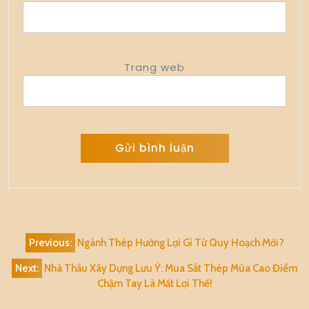
Trang web
Alternative:
Điều
Previous:
Ngành Thép Hưởng Lợi Gì Từ Quy Hoạch Mới?
hướng
Next:
Nhà Thầu Xây Dựng Lưu Ý: Mua Sắt Thép Mùa Cao Điểm
bài
Chậm Tay Là Mất Lợi Thế!
viết