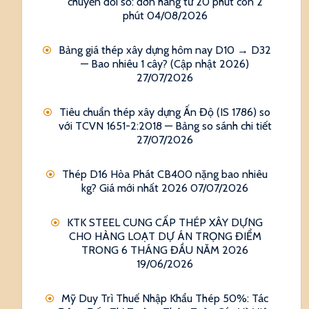
chuyển đổi số: đơn hàng từ 20 phút còn 2
phút
04/08/2026
Bảng giá thép xây dựng hôm nay D10 → D32
— Bao nhiêu 1 cây? (Cập nhật 2026)
27/07/2026
Tiêu chuẩn thép xây dựng Ấn Độ (IS 1786) so
với TCVN 1651-2:2018 — Bảng so sánh chi tiết
27/07/2026
Thép D16 Hòa Phát CB400 nặng bao nhiêu
kg? Giá mới nhất 2026
07/07/2026
KTK STEEL CUNG CẤP THÉP XÂY DỰNG
CHO HÀNG LOẠT DỰ ÁN TRỌNG ĐIỂM
TRONG 6 THÁNG ĐẦU NĂM 2026
19/06/2026
Mỹ Duy Trì Thuế Nhập Khẩu Thép 50%: Tác