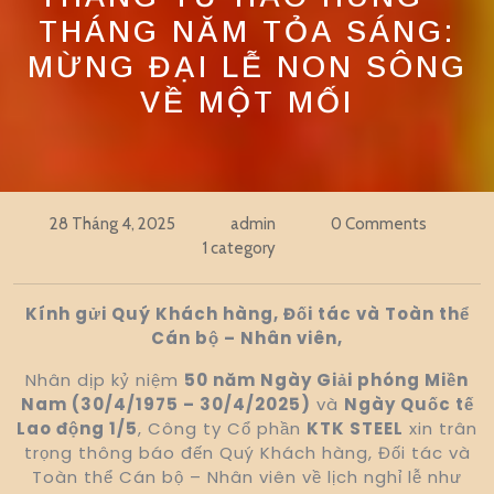
THÁNG NĂM TỎA SÁNG:
MỪNG ĐẠI LỄ NON SÔNG
VỀ MỘT MỐI
28 Tháng 4, 2025
admin
0 Comments
1 category
Kính gửi Quý Khách hàng, Đối tác và Toàn thể
Cán bộ – Nhân viên,
Nhân dịp kỷ niệm
50 năm Ngày Giải phóng Miền
Nam (30/4/1975 – 30/4/2025)
và
Ngày Quốc tế
Lao động 1/5
, Công ty Cổ phần
KTK STEEL
xin trân
trọng thông báo đến Quý Khách hàng, Đối tác và
Toàn thể Cán bộ – Nhân viên về lịch nghỉ lễ như