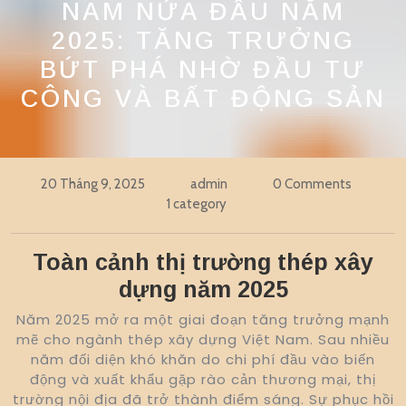
NAM NỬA ĐẦU NĂM
2025: TĂNG TRƯỞNG
BỨT PHÁ NHỜ ĐẦU TƯ
CÔNG VÀ BẤT ĐỘNG SẢN
20 Tháng 9, 2025
admin
0 Comments
1 category
Toàn cảnh thị trường thép xây
dựng năm 2025
Năm 2025 mở ra một giai đoạn tăng trưởng mạnh
mẽ cho ngành thép xây dựng Việt Nam. Sau nhiều
năm đối diện khó khăn do chi phí đầu vào biến
động và xuất khẩu gặp rào cản thương mại, thị
trường nội địa đã trở thành điểm sáng. Sự phục hồi