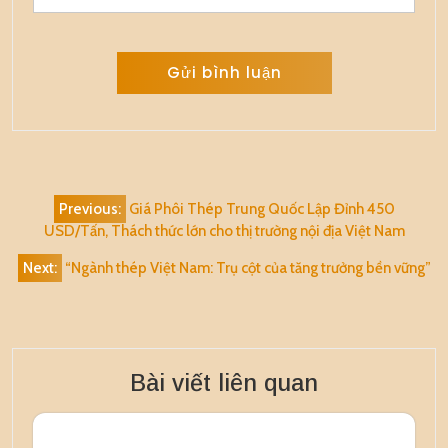
Alternative:
Điều
Previous:
Giá Phôi Thép Trung Quốc Lập Đỉnh 450
hướng
USD/Tấn, Thách thức lớn cho thị trường nội địa Việt Nam
bài
Next:
“Ngành thép Việt Nam: Trụ cột của tăng trưởng bền vững”
viết
Bài viết liên quan