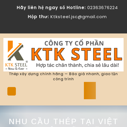
Skip
Hãy liên hệ ngay số Hotline:
02363676224
to
content
Hộp thư:
Ktksteel.jsc@gmail.com
Thép xây dựng chính hãng — Báo giá nhanh, giao tận
công trình
Open
Button
NHU CẦU THÉP TẠI VIỆT