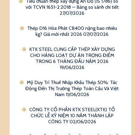
Tiêu chuẩn thép xây dựng Ấn Độ (IS 1786) so
với TCVN 1651-2:2018 — Bảng so sánh chi tiết
27/07/2026
Thép D16 Hòa Phát CB400 nặng bao nhiêu
kg? Giá mới nhất 2026
07/07/2026
KTK STEEL CUNG CẤP THÉP XÂY DỰNG
CHO HÀNG LOẠT DỰ ÁN TRỌNG ĐIỂM
TRONG 6 THÁNG ĐẦU NĂM 2026
19/06/2026
Mỹ Duy Trì Thuế Nhập Khẩu Thép 50%: Tác
Động Đến Thị Trường Thép Toàn Cầu Và Việt
Nam
11/06/2026
CÔNG TY CỔ PHẦN KTK STEEL(KTK) TỔ
CHỨC LỄ KỸ NIỆM 10 NĂM THÀNH LẬP
CÔNG TY
02/06/2026