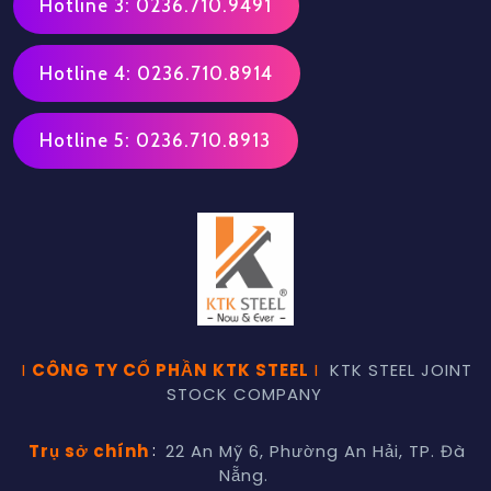
Hotline 3: 0236.710.9491
Hotline 4: 0236.710.8914
Hotline 5: 0236.710.8913
I
CÔNG TY CỔ PHẦN KTK STEEL
I
KTK STEEL JOINT
STOCK COMPANY
Trụ sở chính
:
22 An Mỹ 6, Phường An Hải, TP. Đà
Nẵng.