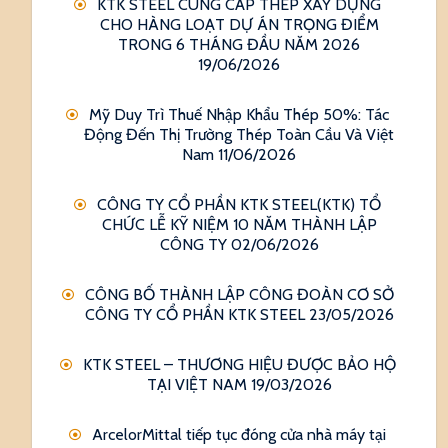
KTK STEEL CUNG CẤP THÉP XÂY DỰNG
CHO HÀNG LOẠT DỰ ÁN TRỌNG ĐIỂM
TRONG 6 THÁNG ĐẦU NĂM 2026
19/06/2026
Mỹ Duy Trì Thuế Nhập Khẩu Thép 50%: Tác
Động Đến Thị Trường Thép Toàn Cầu Và Việt
Nam
11/06/2026
CÔNG TY CỔ PHẦN KTK STEEL(KTK) TỔ
CHỨC LỄ KỸ NIỆM 10 NĂM THÀNH LẬP
CÔNG TY
02/06/2026
CÔNG BỐ THÀNH LẬP CÔNG ĐOÀN CƠ SỞ
CÔNG TY CỔ PHẦN KTK STEEL
23/05/2026
KTK STEEL – THƯƠNG HIỆU ĐƯỢC BẢO HỘ
TẠI VIỆT NAM
19/03/2026
ArcelorMittal tiếp tục đóng cửa nhà máy tại