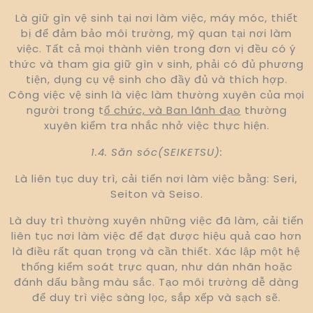
Là giữ gìn vệ sinh tại nơi làm việc, máy móc, thiết
bị để đảm bảo môi trường, mỹ quan tại nơi làm
việc. Tất cả mọi thành viên trong đơn vị đều có ý
thức và tham gia giữ gìn v sinh, phải có đủ phương
tiện, dụng cụ vệ sinh cho đầy đủ và thích hợp.
Công việc vệ sinh là việc làm thường xuyên của mọi
người trong t
ổ chức, và Ban lãnh đạo
thường
xuyên kiểm tra nhắc nhở việc thực hiện.
1.4. Săn sóc(SEIKETSU):
Là liên tục duy trì, cải tiến nơi làm việc bằng: Seri,
Seiton và Seiso.
Là duy trì thường xuyên những việc đã làm, cải tiến
liên tục nơi làm việc để đạt được hiệu quả cao hơn
là điều rất quan trọng và cần thiết. Xác lập một hệ
thống kiểm soát trực quan, như dán nhãn hoặc
đánh dấu bằng màu sắc. Tạo môi trường dễ dàng
để duy trì việc sàng lọc, sắp xếp và sạch sẽ.