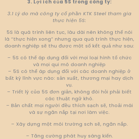
3. Lợi ích của 5S trong công ty:
3.1 Lý do mà công ty cổ phần KTK Steel tham gia
thực hiện 5S:
5S là quá trình liên tục, lâu dài nên không thể nói
là “thực hiện xong” nhưng qua quá trình thực hiện,
doanh nghiệp sẽ thu được một số kết quả như sau:
– 5S có thể áp dụng đối với mọi loại hình tổ chức
và mọi qui mô doanh nghiệp
– 5S có thể áp dụng đối với các doanh nghiệp ở
bất kỳ lĩnh vực nào: sản xuất, thương mại hay dịch
vụ.
– Triết lý của 5S đơn giản, không đòi hỏi phải biết
các thuật ngữ khó.
– Bản chất mọi người đều thích sạch sẽ, thoải mái
và sự ngăn nắp tại nơi làm việc.
– Xây dựng một môi trường sch sẽ, ngăn nắp.
– Tăng cường phát huy sáng kiến.