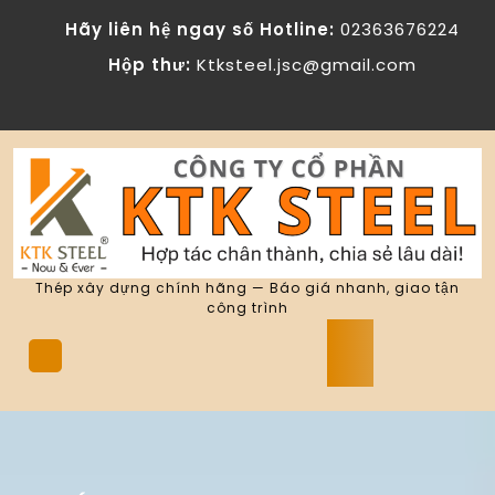
Skip
Hãy liên hệ ngay số Hotline:
02363676224
to
content
Hộp thư:
Ktksteel.jsc@gmail.com
Thép xây dựng chính hãng — Báo giá nhanh, giao tận
công trình
Open
Button