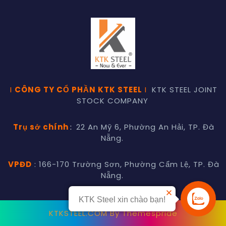
I
CÔNG TY CỔ PHẦN KTK STEEL
I
KTK STEEL JOINT
STOCK COMPANY
Trụ sở chính
:
22 An Mỹ 6, Phường An Hải, TP. Đà
Nẵng.
VPĐD
: 166-170 Trường Sơn, Phường Cẩm Lệ, TP. Đà
Nẵng.
KTK Steel xin chào bạn!
Liên hệ
KTKSTEEL.COM
By Themespride