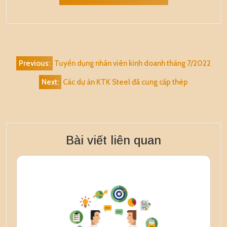
Alternative:
Điều
Previous:
Tuyển dụng nhân viên kinh doanh tháng 7/2022
hướng
Next:
Các dự án KTK Steel đã cung cấp thép
bài
viết
Bài viết liên quan