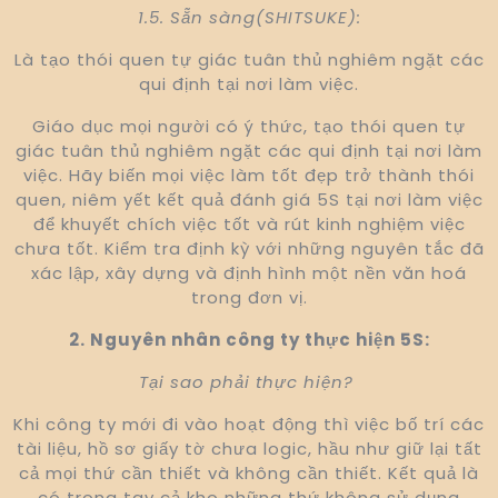
1.5. Sẵn sàng(SHITSUKE):
Là tạo thói quen tự giác tuân thủ nghiêm ngặt các
qui định tại nơi làm việc.
Giáo dục mọi người có ý thức, tạo thói quen tự
giác tuân thủ nghiêm ngặt các qui định tại nơi làm
việc. Hãy biến mọi việc làm tốt đẹp trở thành thói
quen, niêm yết kết quả đánh giá 5S tại nơi làm việc
để khuyết chích việc tốt và rút kinh nghiệm việc
chưa tốt. Kiểm tra định kỳ với những nguyên tắc đã
xác lập, xây dựng và định hình một nền văn hoá
trong đơn vị.
2. Nguyên nhân công ty thực hiện 5S:
Tại sao phải thực hiện?
Khi công ty mới đi vào hoạt động thì việc bố trí các
tài liệu, hồ sơ giấy tờ chưa logic, hầu như giữ lại tất
cả mọi thứ cần thiết và không cần thiết. Kết quả là
có trong tay cả kho những thứ không sử dụng