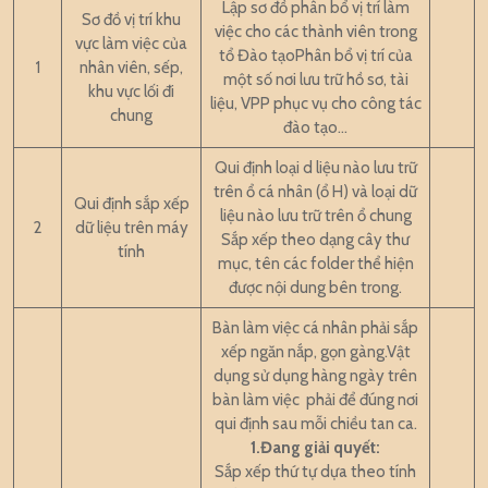
Lập sơ đồ phân bổ vị trí làm
Sơ đồ vị trí khu
việc cho các thành viên trong
vực làm việc của
tổ Đào tạoPhân bổ vị trí của
1
nhân viên, sếp,
một số nơi lưu trữ hồ sơ, tài
khu vực lối đi
liệu, VPP phục vụ cho công tác
chung
đào tạo…
Qui định loại d liệu nào lưu trữ
trên ổ cá nhân (ổ H) và loại dữ
Qui định sắp xếp
liệu nào lưu trữ trên ổ chung
2
dữ liệu trên máy
Sắp xếp theo dạng cây thư
tính
mục, tên các folder thể hiện
được nội dung bên trong.
Bàn làm việc cá nhân phải sắp
xếp ngăn nắp, gọn gàng.Vật
dụng sử dụng hàng ngày trên
bàn làm việc phải để đúng nơi
qui định sau mỗi chiều tan ca.
1.Đang giải quyết:
Sắp xếp thứ tự dựa theo tính