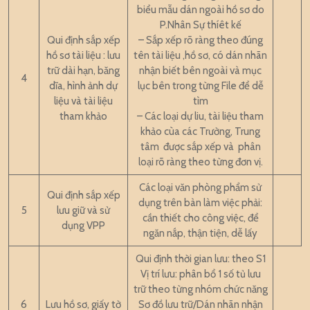
biểu mẫu dán ngoài hồ sơ do
P.Nhân Sự thíêt kế
Qui định sắp xếp
– Sắp xếp rõ ràng theo đúng
hồ sơ tài liệu : lưu
tên tài liệu ,hồ sơ, có dán nhãn
trữ dài hạn, băng
nhận biết bên ngoài và mục
4
dĩa, hình ảnh dự
lục bên trong từng File để dễ
liệu và tài liệu
tìm
tham khảo
– Các loại dự liu, tài liệu tham
khảo cùa các Trường, Trung
tâm được sắp xếp và phân
loại rõ ràng theo từng đơn vị.
Các loại văn phòng phẩm sử
Qui định sắp xếp
dụng trên bàn làm việc phải:
5
lưu giữ và sử
cần thiết cho công việc, để
dụng VPP
ngăn nắp, thận tiện, dễ lấy
Qui định thời gian lưu: theo S1
Vị trí lưu: phân bổ 1 số tủ lưu
trữ theo từng nhóm chức năng
6
Lưu hồ sơ, giấy tờ
Sơ đồ lưu trữ/Dán nhãn nhận