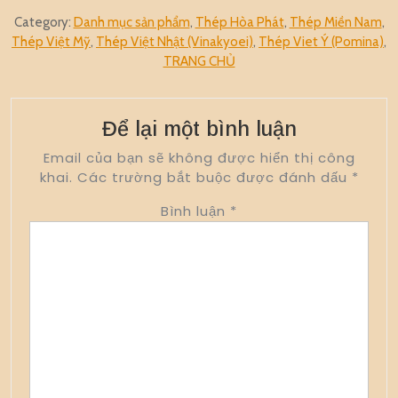
Category:
Danh mục sản phẩm
,
Thép Hòa Phát
,
Thép Miền Nam
,
Thép Việt Mỹ
,
Thép Việt Nhật (Vinakyoei)
,
Thép Viet Ý (Pomina)
,
TRANG CHỦ
Để lại một bình luận
Email của bạn sẽ không được hiển thị công
khai.
Các trường bắt buộc được đánh dấu
*
Bình luận
*