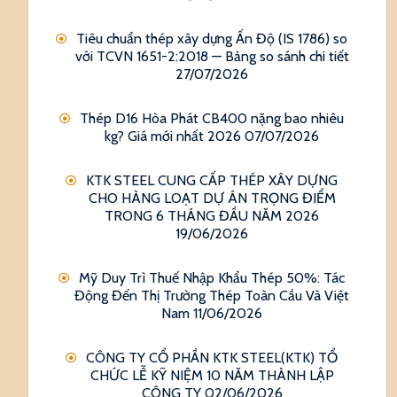
Tiêu chuẩn thép xây dựng Ấn Độ (IS 1786) so
với TCVN 1651-2:2018 — Bảng so sánh chi tiết
27/07/2026
Thép D16 Hòa Phát CB400 nặng bao nhiêu
kg? Giá mới nhất 2026
07/07/2026
KTK STEEL CUNG CẤP THÉP XÂY DỰNG
CHO HÀNG LOẠT DỰ ÁN TRỌNG ĐIỂM
TRONG 6 THÁNG ĐẦU NĂM 2026
19/06/2026
Mỹ Duy Trì Thuế Nhập Khẩu Thép 50%: Tác
Động Đến Thị Trường Thép Toàn Cầu Và Việt
Nam
11/06/2026
CÔNG TY CỔ PHẦN KTK STEEL(KTK) TỔ
CHỨC LỄ KỸ NIỆM 10 NĂM THÀNH LẬP
CÔNG TY
02/06/2026