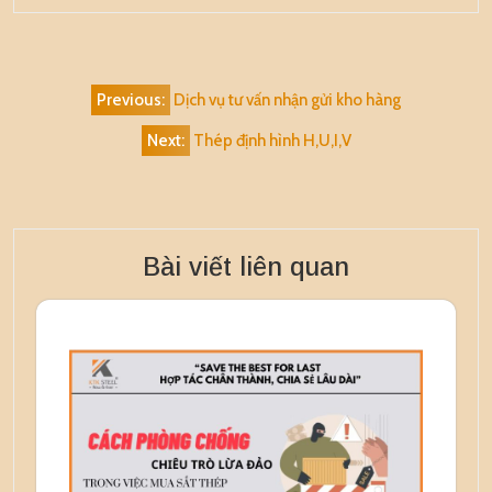
Alternative:
Điều
Previous:
Dịch vụ tư vấn nhận gửi kho hàng
hướng
Next:
Thép định hình H,U,I,V
bài
viết
Bài viết liên quan