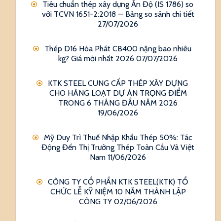
Tiêu chuẩn thép xây dựng Ấn Độ (IS 1786) so
với TCVN 1651-2:2018 — Bảng so sánh chi tiết
27/07/2026
Thép D16 Hòa Phát CB400 nặng bao nhiêu
kg? Giá mới nhất 2026
07/07/2026
KTK STEEL CUNG CẤP THÉP XÂY DỰNG
CHO HÀNG LOẠT DỰ ÁN TRỌNG ĐIỂM
TRONG 6 THÁNG ĐẦU NĂM 2026
19/06/2026
Mỹ Duy Trì Thuế Nhập Khẩu Thép 50%: Tác
Động Đến Thị Trường Thép Toàn Cầu Và Việt
Nam
11/06/2026
CÔNG TY CỔ PHẦN KTK STEEL(KTK) TỔ
CHỨC LỄ KỸ NIỆM 10 NĂM THÀNH LẬP
CÔNG TY
02/06/2026