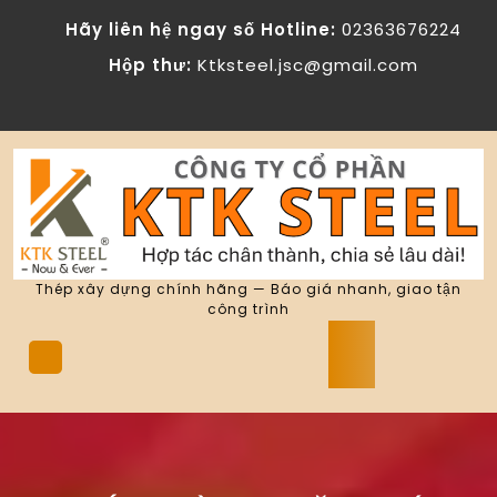
Skip
Hãy liên hệ ngay số Hotline:
02363676224
to
content
Hộp thư:
Ktksteel.jsc@gmail.com
Thép xây dựng chính hãng — Báo giá nhanh, giao tận
công trình
Open
Button