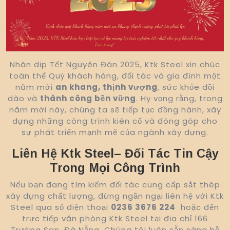
Nhân dịp Tết Nguyên Đán 2025, Ktk Steel xin chúc
toàn thể Quý khách hàng, đối tác và gia đình một
năm mới
an khang, thịnh vượng
, sức khỏe dồi
dào và
thành công bền vững
. Hy vọng rằng, trong
năm mới này, chúng ta sẽ tiếp tục đồng hành, xây
dựng những công trình kiên cố và đóng góp cho
sự phát triển mạnh mẽ của ngành xây dựng.
Liên Hệ Ktk Steel– Đối Tác Tin Cậy
Trong Mọi Công Trình
Nếu bạn đang tìm kiếm đối tác cung cấp sắt thép
xây dựng chất lượng, đừng ngần ngại liên hệ với Ktk
Steel qua số điện thoại
0236 3676 224
hoặc đến
trực tiếp văn phòng Ktk Steel tại địa chỉ 166
Trường Sơn, Đà Nẵng. Chúng tôi luôn sẵn sàng hỗ