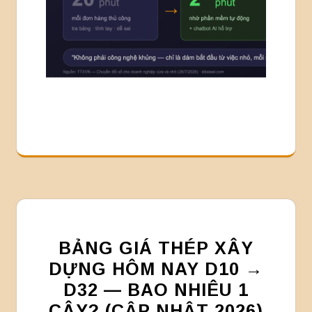
BẢNG GIÁ THÉP XÂY
DỰNG HÔM NAY D10 →
D32 — BAO NHIÊU 1
CÂY? (CẬP NHẬT 2026)