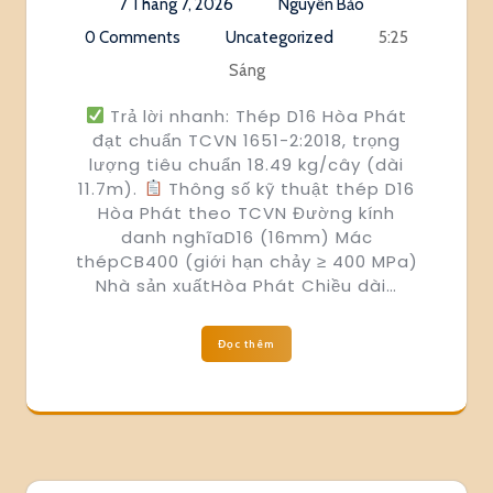
7 Tháng 7, 2026
Nguyễn Bảo
0 Comments
Uncategorized
5:25
Sáng
Trả lời nhanh: Thép D16 Hòa Phát
đạt chuẩn TCVN 1651-2:2018, trọng
lượng tiêu chuẩn 18.49 kg/cây (dài
11.7m).
Thông số kỹ thuật thép D16
Hòa Phát theo TCVN Đường kính
danh nghĩaD16 (16mm) Mác
thépCB400 (giới hạn chảy ≥ 400 MPa)
Nhà sản xuấtHòa Phát Chiều dài…
Đọc thêm