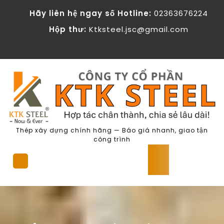
Skip
KTK Steel - Cong ty Co phan The
Hãy liên hệ ngay số Hotline:
02363676224
to
content
Hộp thư:
Ktksteel.jsc@gmail.com
Thép xây dựng chính hãng — Báo giá nhanh, giao tận
công trình
Open
Button