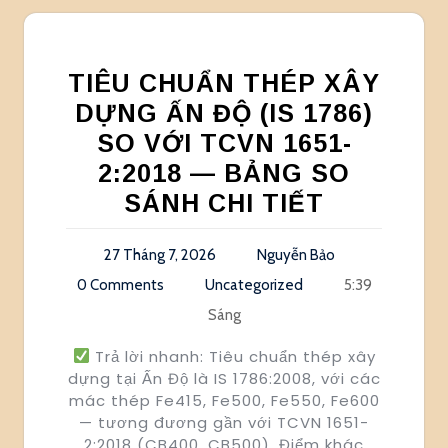
TIÊU CHUẨN THÉP XÂY
DỰNG ẤN ĐỘ (IS 1786)
SO VỚI TCVN 1651-
2:2018 — BẢNG SO
SÁNH CHI TIẾT
27 Tháng 7, 2026
Nguyễn Bảo
0 Comments
Uncategorized
5:39
Sáng
Trả lời nhanh: Tiêu chuẩn thép xây
dựng tại Ấn Độ là IS 1786:2008, với các
mác thép Fe415, Fe500, Fe550, Fe600
— tương đương gần với TCVN 1651-
2:2018 (CB400, CB500). Điểm khác