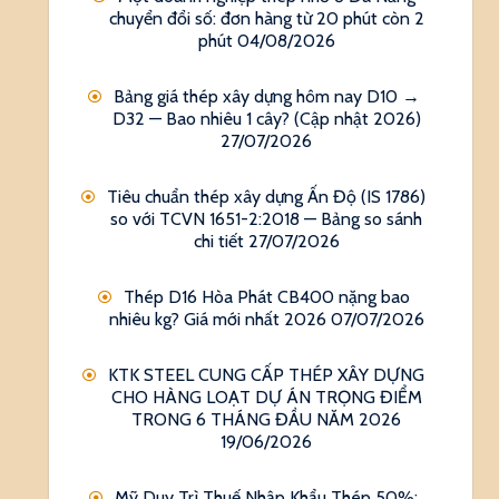
chuyển đổi số: đơn hàng từ 20 phút còn 2
phút
04/08/2026
Bảng giá thép xây dựng hôm nay D10 →
D32 — Bao nhiêu 1 cây? (Cập nhật 2026)
27/07/2026
Tiêu chuẩn thép xây dựng Ấn Độ (IS 1786)
so với TCVN 1651-2:2018 — Bảng so sánh
chi tiết
27/07/2026
Thép D16 Hòa Phát CB400 nặng bao
nhiêu kg? Giá mới nhất 2026
07/07/2026
KTK STEEL CUNG CẤP THÉP XÂY DỰNG
CHO HÀNG LOẠT DỰ ÁN TRỌNG ĐIỂM
TRONG 6 THÁNG ĐẦU NĂM 2026
19/06/2026
Mỹ Duy Trì Thuế Nhập Khẩu Thép 50%: