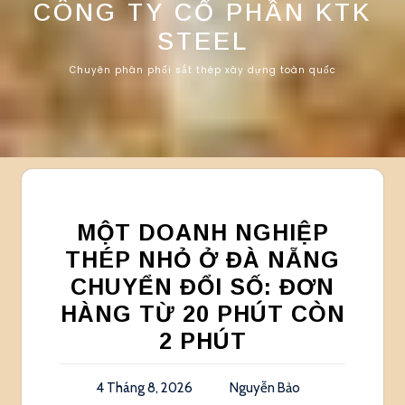
CÔNG TY CỔ PHẦN KTK
STEEL
Chuyên phân phối sắt thép xây dựng toàn quốc
MỘT DOANH NGHIỆP
THÉP NHỎ Ở ĐÀ NẴNG
CHUYỂN ĐỔI SỐ: ĐƠN
HÀNG TỪ 20 PHÚT CÒN
2 PHÚT
4 Tháng 8, 2026
Nguyễn Bảo