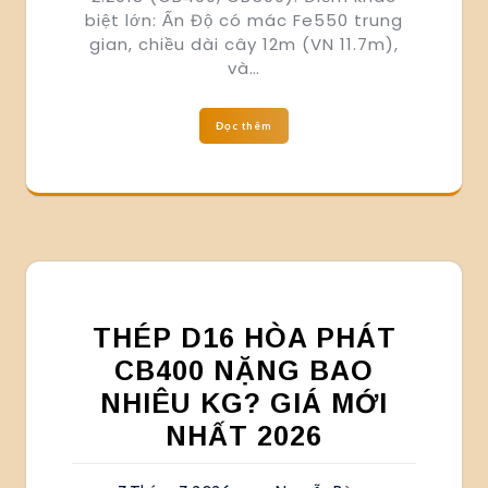
biệt lớn: Ấn Độ có mác Fe550 trung
gian, chiều dài cây 12m (VN 11.7m),
và…
Đọc thêm
THÉP D16 HÒA PHÁT
CB400 NẶNG BAO
NHIÊU KG? GIÁ MỚI
NHẤT 2026