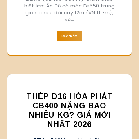
biệt lớn: Ấn Độ có mác Fe550 trung
gian, chiều dài cây 12m (VN 11.7m),
và…
Đọc thêm
THÉP D16 HÒA PHÁT
CB400 NẶNG BAO
NHIÊU KG? GIÁ MỚI
NHẤT 2026