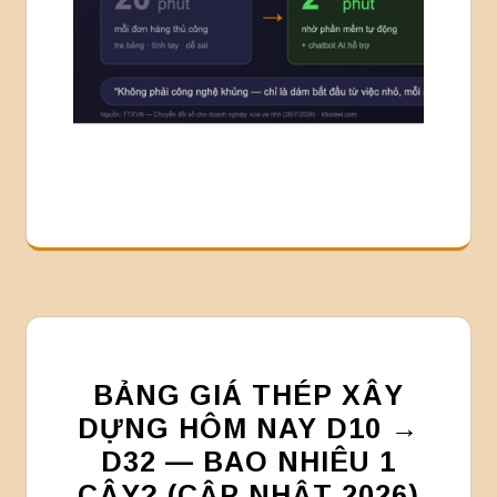
BẢNG GIÁ THÉP XÂY
DỰNG HÔM NAY D10 →
D32 — BAO NHIÊU 1
CÂY? (CẬP NHẬT 2026)