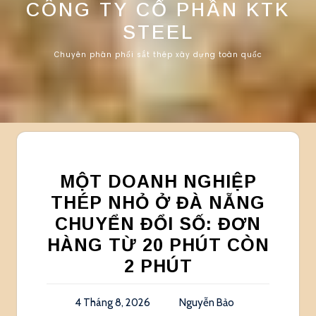
CÔNG TY CỔ PHẦN KTK
STEEL
Chuyên phân phối sắt thép xây dựng toàn quốc
MỘT DOANH NGHIỆP
THÉP NHỎ Ở ĐÀ NẴNG
CHUYỂN ĐỔI SỐ: ĐƠN
HÀNG TỪ 20 PHÚT CÒN
2 PHÚT
4 Tháng 8, 2026
Nguyễn Bảo