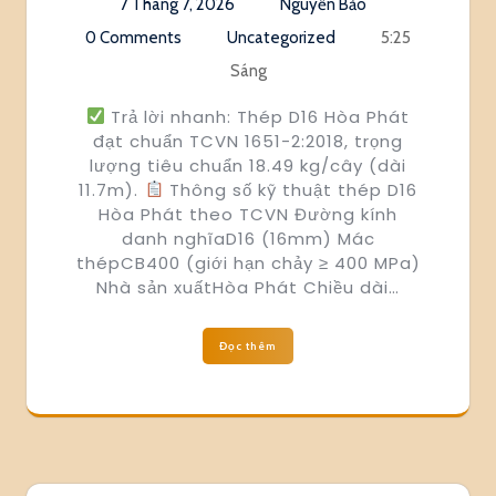
7 Tháng 7, 2026
Nguyễn Bảo
0 Comments
Uncategorized
5:25
Sáng
Trả lời nhanh: Thép D16 Hòa Phát
đạt chuẩn TCVN 1651-2:2018, trọng
lượng tiêu chuẩn 18.49 kg/cây (dài
11.7m).
Thông số kỹ thuật thép D16
Hòa Phát theo TCVN Đường kính
danh nghĩaD16 (16mm) Mác
thépCB400 (giới hạn chảy ≥ 400 MPa)
Nhà sản xuấtHòa Phát Chiều dài…
Đọc thêm