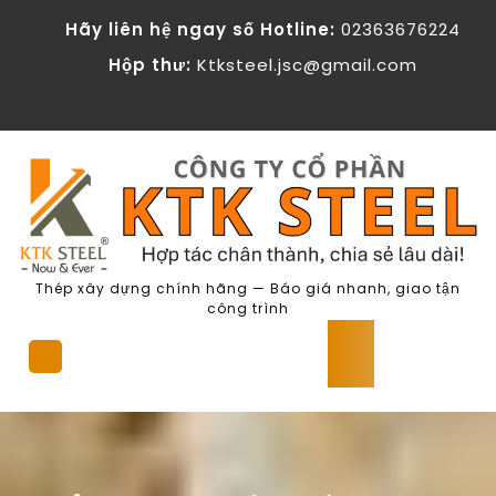
Skip
KTK Steel - Cong ty Co phan The
Hãy liên hệ ngay số Hotline:
02363676224
to
content
Hộp thư:
Ktksteel.jsc@gmail.com
Thép xây dựng chính hãng — Báo giá nhanh, giao tận
công trình
Open
Button