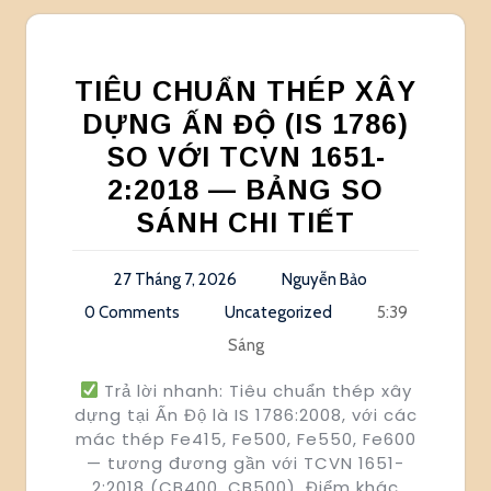
TIÊU CHUẨN THÉP XÂY
DỰNG ẤN ĐỘ (IS 1786)
SO VỚI TCVN 1651-
2:2018 — BẢNG SO
SÁNH CHI TIẾT
27 Tháng 7, 2026
Nguyễn Bảo
0 Comments
Uncategorized
5:39
Sáng
Trả lời nhanh: Tiêu chuẩn thép xây
dựng tại Ấn Độ là IS 1786:2008, với các
mác thép Fe415, Fe500, Fe550, Fe600
— tương đương gần với TCVN 1651-
2:2018 (CB400, CB500). Điểm khác