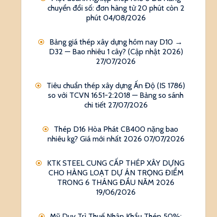
chuyển đổi số: đơn hàng từ 20 phút còn 2
phút
04/08/2026
Bảng giá thép xây dựng hôm nay D10 →
D32 — Bao nhiêu 1 cây? (Cập nhật 2026)
27/07/2026
Tiêu chuẩn thép xây dựng Ấn Độ (IS 1786)
so với TCVN 1651-2:2018 — Bảng so sánh
chi tiết
27/07/2026
Thép D16 Hòa Phát CB400 nặng bao
nhiêu kg? Giá mới nhất 2026
07/07/2026
KTK STEEL CUNG CẤP THÉP XÂY DỰNG
CHO HÀNG LOẠT DỰ ÁN TRỌNG ĐIỂM
TRONG 6 THÁNG ĐẦU NĂM 2026
19/06/2026
Mỹ Duy Trì Thuế Nhập Khẩu Thép 50%: