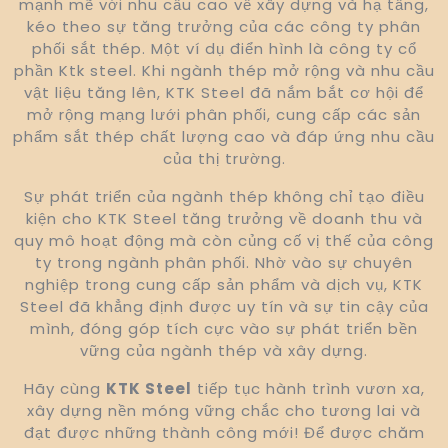
mạnh mẽ với nhu cầu cao về xây dựng và hạ tầng,
kéo theo sự tăng trưởng của các công ty phân
phối sắt thép. Một ví dụ điển hình là công ty cổ
phần Ktk steel. Khi ngành thép mở rộng và nhu cầu
vật liệu tăng lên, KTK Steel đã nắm bắt cơ hội để
mở rộng mạng lưới phân phối, cung cấp các sản
phẩm sắt thép chất lượng cao và đáp ứng nhu cầu
của thị trường.
Sự phát triển của ngành thép không chỉ tạo điều
kiện cho KTK Steel tăng trưởng về doanh thu và
quy mô hoạt động mà còn củng cố vị thế của công
ty trong ngành phân phối. Nhờ vào sự chuyên
nghiệp trong cung cấp sản phẩm và dịch vụ, KTK
Steel đã khẳng định được uy tín và sự tin cậy của
mình, đóng góp tích cực vào sự phát triển bền
vững của ngành thép và xây dựng.
Hãy cùng
KTK Steel
tiếp tục hành trình vươn xa,
xây dựng nền móng vững chắc cho tương lai và
đạt được những thành công mới! Để được chăm