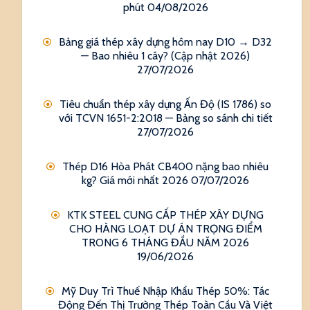
phút
04/08/2026
Bảng giá thép xây dựng hôm nay D10 → D32
— Bao nhiêu 1 cây? (Cập nhật 2026)
27/07/2026
Tiêu chuẩn thép xây dựng Ấn Độ (IS 1786) so
với TCVN 1651-2:2018 — Bảng so sánh chi tiết
27/07/2026
Thép D16 Hòa Phát CB400 nặng bao nhiêu
kg? Giá mới nhất 2026
07/07/2026
KTK STEEL CUNG CẤP THÉP XÂY DỰNG
CHO HÀNG LOẠT DỰ ÁN TRỌNG ĐIỂM
TRONG 6 THÁNG ĐẦU NĂM 2026
19/06/2026
Mỹ Duy Trì Thuế Nhập Khẩu Thép 50%: Tác
Động Đến Thị Trường Thép Toàn Cầu Và Việt