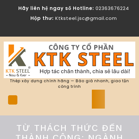
Skip
Hãy liên hệ ngay số Hotline:
02363676224
to
content
Hộp thư:
Ktksteel.jsc@gmail.com
Thép xây dựng chính hãng — Báo giá nhanh, giao tận
công trình
Open
Button
TỪ THÁCH THỨC ĐẾN
THÀNH CÔNG: NGÀNH