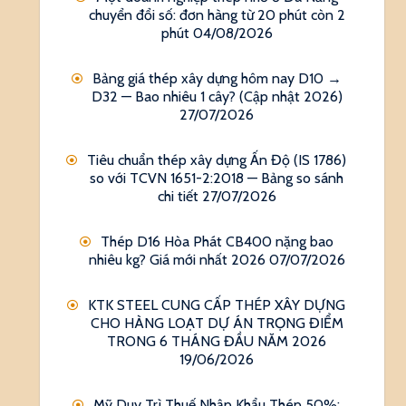
chuyển đổi số: đơn hàng từ 20 phút còn 2
phút
04/08/2026
Bảng giá thép xây dựng hôm nay D10 →
D32 — Bao nhiêu 1 cây? (Cập nhật 2026)
27/07/2026
Tiêu chuẩn thép xây dựng Ấn Độ (IS 1786)
so với TCVN 1651-2:2018 — Bảng so sánh
chi tiết
27/07/2026
Thép D16 Hòa Phát CB400 nặng bao
nhiêu kg? Giá mới nhất 2026
07/07/2026
KTK STEEL CUNG CẤP THÉP XÂY DỰNG
CHO HÀNG LOẠT DỰ ÁN TRỌNG ĐIỂM
TRONG 6 THÁNG ĐẦU NĂM 2026
19/06/2026
Mỹ Duy Trì Thuế Nhập Khẩu Thép 50%: