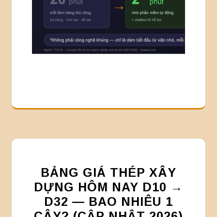
BẢNG GIÁ THÉP XÂY
DỰNG HÔM NAY D10 →
D32 — BAO NHIÊU 1
CÂY? (CẬP NHẬT 2026)