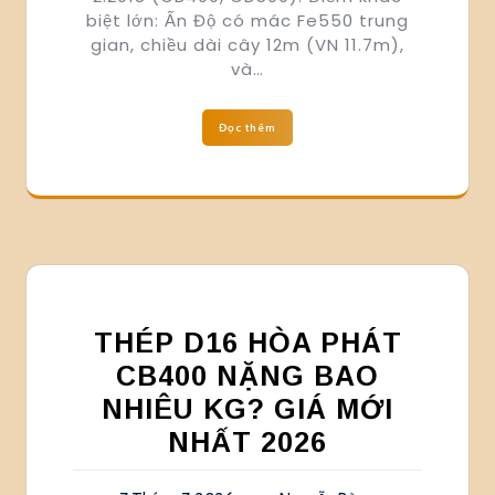
biệt lớn: Ấn Độ có mác Fe550 trung
gian, chiều dài cây 12m (VN 11.7m),
và…
Đọc thêm
THÉP D16 HÒA PHÁT
CB400 NẶNG BAO
NHIÊU KG? GIÁ MỚI
NHẤT 2026