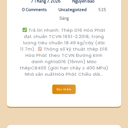
7 Tháng 7, 2026
Nguyễn Bảo
0 Comments
Uncategorized
5:25
Sáng
Trả lời nhanh: Thép D16 Hòa Phát
đạt chuẩn TCVN 1651-2:2018, trọng
lượng tiêu chuẩn 18.49 kg/cây (dài
11.7m).
Thông số kỹ thuật thép D16
Hòa Phát theo TCVN Đường kính
danh nghĩaD16 (16mm) Mác
thépCB400 (giới hạn chảy ≥ 400 MPa)
Nhà sản xuấtHòa Phát Chiều dài…
Đọc thêm