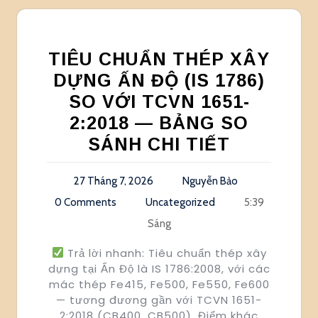
TIÊU CHUẨN THÉP XÂY
DỰNG ẤN ĐỘ (IS 1786)
SO VỚI TCVN 1651-
2:2018 — BẢNG SO
SÁNH CHI TIẾT
27 Tháng 7, 2026
Nguyễn Bảo
0 Comments
Uncategorized
5:39
Sáng
Trả lời nhanh: Tiêu chuẩn thép xây
dựng tại Ấn Độ là IS 1786:2008, với các
mác thép Fe415, Fe500, Fe550, Fe600
— tương đương gần với TCVN 1651-
2:2018 (CB400, CB500). Điểm khác