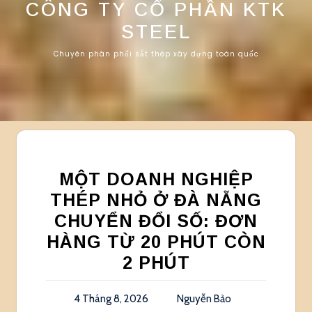
CÔNG TY CỔ PHẦN KTK
STEEL
Chuyên phân phối sắt thép xây dựng toàn quốc
MỘT DOANH NGHIỆP
THÉP NHỎ Ở ĐÀ NẴNG
CHUYỂN ĐỔI SỐ: ĐƠN
HÀNG TỪ 20 PHÚT CÒN
2 PHÚT
4 Tháng 8, 2026
Nguyễn Bảo