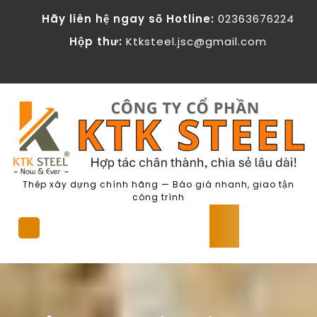
Skip
KTK Steel - Cong ty Co phan The
Hãy liên hệ ngay số Hotline:
02363676224
to
content
Hộp thư:
Ktksteel.jsc@gmail.com
Thép xây dựng chính hãng — Báo giá nhanh, giao tận
công trình
Open
Button