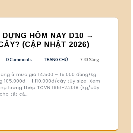
Y DỰNG HÔM NAY D10 →
CÂY? (CẬP NHẬT 2026)
0 Comments
TRANG CHỦ
7:33 Sáng
đang ở mức giá 14.500 – 15.000 đồng/kg
105.000đ – 1.110.000đ/cây tùy size. Xem
ng lượng thép TCVN 1651-2:2018 (kg/cây
cho tất cả…