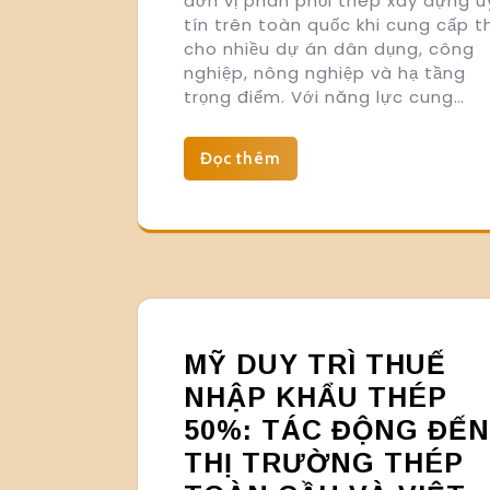
đơn vị phân phối thép xây dựng u
tín trên toàn quốc khi cung cấp 
cho nhiều dự án dân dụng, công
nghiệp, nông nghiệp và hạ tầng
trọng điểm. Với năng lực cung…
Đọc thêm
MỸ DUY TRÌ THUẾ
NHẬP KHẨU THÉP
50%: TÁC ĐỘNG ĐẾN
THỊ TRƯỜNG THÉP