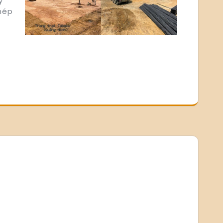
y
thép