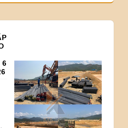
ẤP
O
 6
26