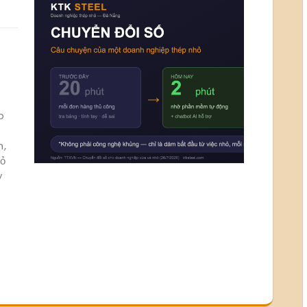
p
h,
ỏ
y