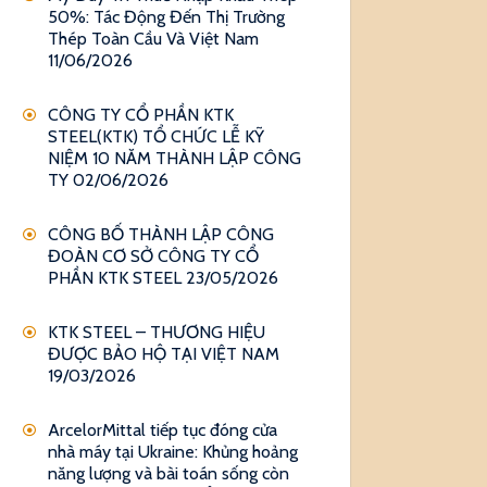
50%: Tác Động Đến Thị Trường
Thép Toàn Cầu Và Việt Nam
11/06/2026
CÔNG TY CỔ PHẦN KTK
STEEL(KTK) TỔ CHỨC LỄ KỸ
NIỆM 10 NĂM THÀNH LẬP CÔNG
TY
02/06/2026
CÔNG BỐ THÀNH LẬP CÔNG
ĐOÀN CƠ SỞ CÔNG TY CỔ
PHẦN KTK STEEL
23/05/2026
KTK STEEL – THƯƠNG HIỆU
ĐƯỢC BẢO HỘ TẠI VIỆT NAM
19/03/2026
ArcelorMittal tiếp tục đóng cửa
nhà máy tại Ukraine: Khủng hoảng
năng lượng và bài toán sống còn