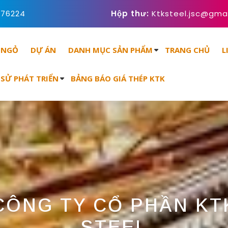
o phan Thep Xay Dung C
676224
Hộp thư:
Ktksteel.jsc@gma
 NGỎ
DỰ ÁN
DANH MỤC SẢN PHẨM
TRANG CHỦ
L
 SỬ PHÁT TRIỂN
BẢNG BÁO GIÁ THÉP KTK
CÔNG TY CỔ PHẦN KT
STEEL