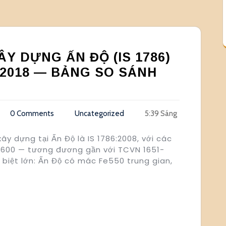
Y DỰNG ẤN ĐỘ (IS 1786)
:2018 — BẢNG SO SÁNH
0 Comments
Uncategorized
5:39 Sáng
ây dựng tại Ấn Độ là IS 1786:2008, với các
e600 — tương đương gần với TCVN 1651-
 biệt lớn: Ấn Độ có mác Fe550 trung gian,