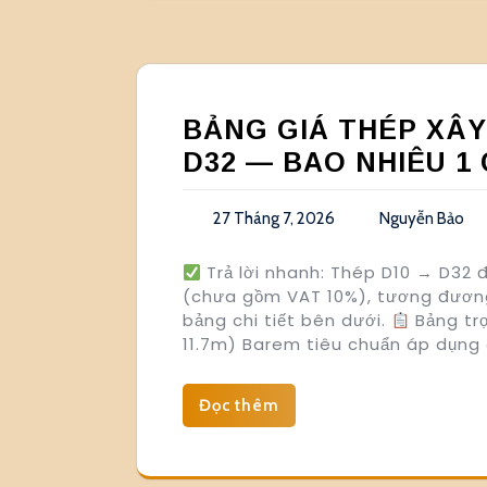
BẢNG GIÁ THÉP XÂ
D32 — BAO NHIÊU 1 
27 Tháng 7, 2026
Nguyễn Bảo
Trả lời nhanh: Thép D10 → D32 
(chưa gồm VAT 10%), tương đương 
bảng chi tiết bên dưới.
Bảng trọ
11.7m) Barem tiêu chuẩn áp dụng 
Đọc thêm