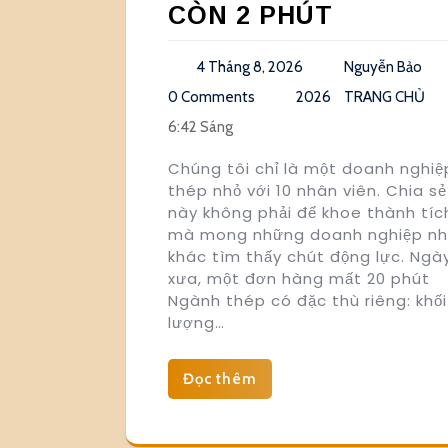
CÒN 2 PHÚT
4 Tháng 8, 2026
Nguyễn Bảo
0 Comments
2026
TRANG CHỦ
6:42 Sáng
Chúng tôi chỉ là một doanh nghiệ
thép nhỏ với 10 nhân viên. Chia sẻ
này không phải để khoe thành tíc
mà mong những doanh nghiệp nh
khác tìm thấy chút động lực. Ngà
xưa, một đơn hàng mất 20 phút
Ngành thép có đặc thù riêng: khối
lượng…
Đọc thêm