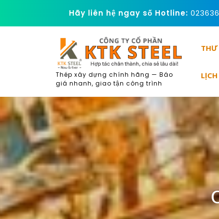
Skip
KTK Steel - Cong ty C
Hãy liên hệ ngay số Hotline:
02363
to
content
THƯ
LỊCH
Thép xây dựng chính hãng — Báo
giá nhanh, giao tận công trình