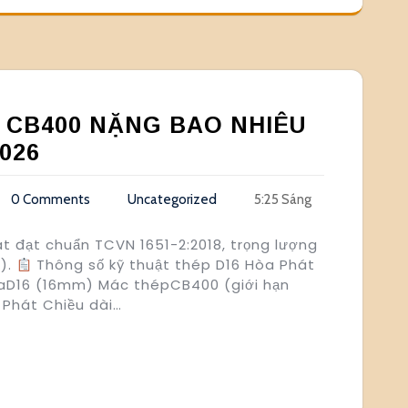
 CB400 NẶNG BAO NHIÊU
026
0 Comments
Uncategorized
5:25 Sáng
át đạt chuẩn TCVN 1651-2:2018, trọng lượng
m).
Thông số kỹ thuật thép D16 Hòa Phát
aD16 (16mm) Mác thépCB400 (giới hạn
 Phát Chiều dài…