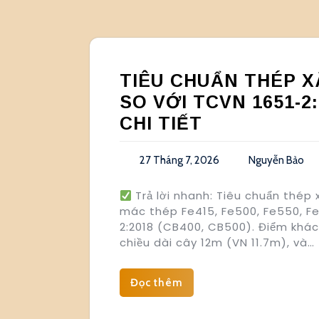
TIÊU CHUẨN THÉP XÂ
SO VỚI TCVN 1651-2
CHI TIẾT
27 Tháng 7, 2026
Nguyễn Bảo
Trả lời nhanh: Tiêu chuẩn thép x
mác thép Fe415, Fe500, Fe550, F
2:2018 (CB400, CB500). Điểm khác
chiều dài cây 12m (VN 11.7m), và…
Đọc thêm