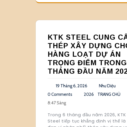
KTK STEEL CUNG C
THÉP XÂY DỰNG CH
HÀNG LOẠT DỰ ÁN
TRỌNG ĐIỂM TRONG
THÁNG ĐẦU NĂM 20
19 Tháng 6, 2026
Như Diệu
0 Comments
2026
TRANG CHỦ
8:47 Sáng
Trong 6 tháng đầu năm 2026, KTK
Steel tiếp tục khẳng định vị thế là