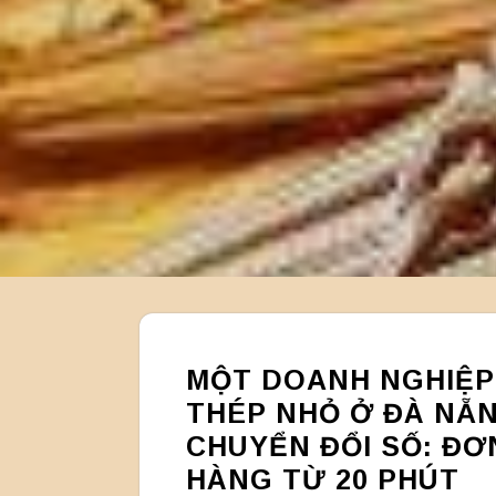
MỘT DOANH NGHIỆP
THÉP NHỎ Ở ĐÀ NẴ
CHUYỂN ĐỔI SỐ: ĐƠ
HÀNG TỪ 20 PHÚT