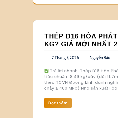
THÉP D16 HÒA PHÁT
KG? GIÁ MỚI NHẤT 2
7 Tháng 7, 2026
Nguyễn Bảo
Trả lời nhanh: Thép D16 Hòa Ph
tiêu chuẩn 18.49 kg/cây (dài 11.7
theo TCVN Đường kính danh nghĩ
chảy ≥ 400 MPa) Nhà sản xuấtHòa
Đọc thêm