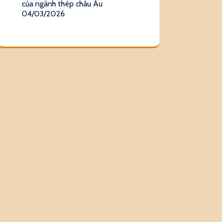
của ngành thép châu Âu
04/03/2026