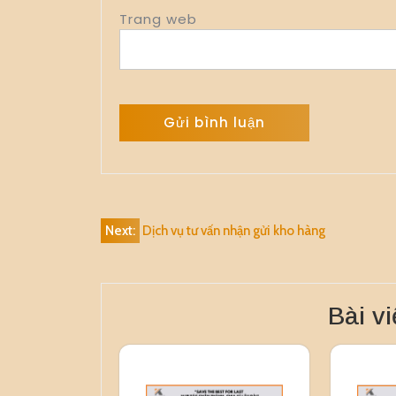
Trang web
Alternative:
Điều
Next:
Dịch vụ tư vấn nhận gửi kho hàng
hướng
bài
Bài vi
viết