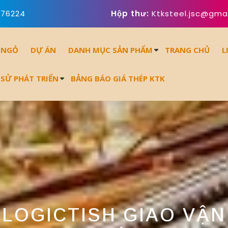
676224
Hộp thư:
Ktksteel.jsc@gma
 NGỎ
DỰ ÁN
DANH MỤC SẢN PHẨM
TRANG CHỦ
L
 SỬ PHÁT TRIỂN
BẢNG BÁO GIÁ THÉP KTK
LOGICTISH GIAO VẬN