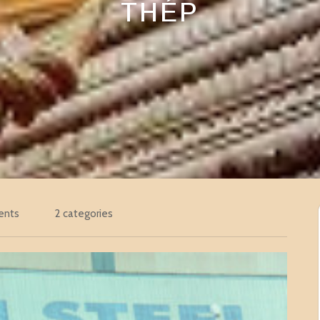
THÉP
ents
2 categories