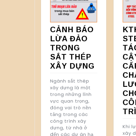
CẢNH BÁO
KT
LỪA ĐẢO
ST
TRONG
TÁ
SẮT THÉP
CẬ
XÂY DỰNG
CẤ
CH
Ngành sắt thép
LƯ
xây dựng là một
CH
trong những lĩnh
vực quan trọng,
CÔ
đóng vai trò nền
TR
tảng trong các
công trình xây
Khi l
dựng, từ nhà ở
xây 
đến các dự án hạ