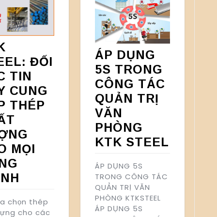
K
ÁP DỤNG
EEL: ĐỐI
5S TRONG
C TIN
CÔNG TÁC
Y CUNG
QUẢN TRỊ
P THÉP
VĂN
ẤT
PHÒNG
ỢNG
KTK STEEL
O MỌI
NG
ÁP DỤNG 5S
ÌNH
TRONG CÔNG TÁC
QUẢN TRỊ VĂN
PHÒNG KTKSTEEL
ựa chọn thép
ÁP DỤNG 5S
dựng cho các