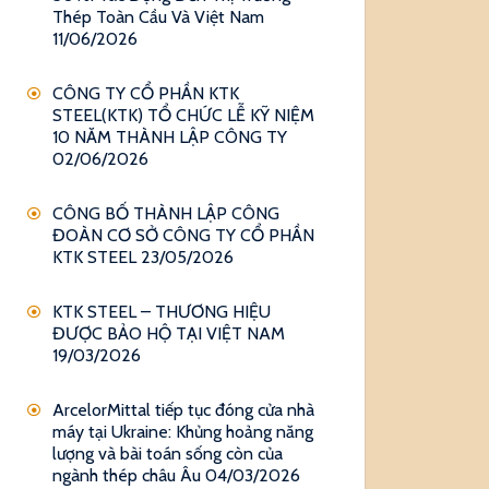
Thép Toàn Cầu Và Việt Nam
11/06/2026
CÔNG TY CỔ PHẦN KTK
STEEL(KTK) TỔ CHỨC LỄ KỸ NIỆM
10 NĂM THÀNH LẬP CÔNG TY
02/06/2026
CÔNG BỐ THÀNH LẬP CÔNG
ĐOÀN CƠ SỞ CÔNG TY CỔ PHẦN
KTK STEEL
23/05/2026
KTK STEEL – THƯƠNG HIỆU
ĐƯỢC BẢO HỘ TẠI VIỆT NAM
19/03/2026
ArcelorMittal tiếp tục đóng cửa nhà
máy tại Ukraine: Khủng hoảng năng
lượng và bài toán sống còn của
ngành thép châu Âu
04/03/2026