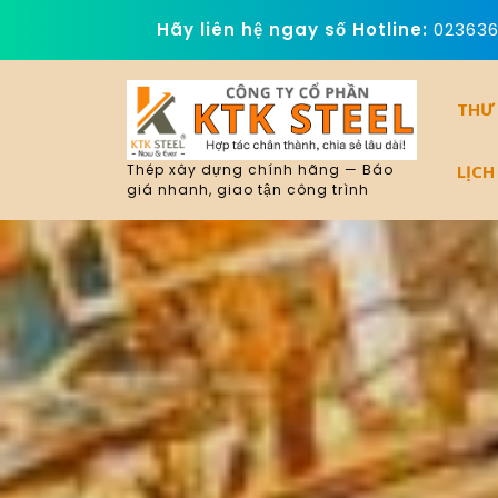
Skip
Hãy liên hệ ngay số Hotline:
02363
to
content
THƯ
LỊCH
Thép xây dựng chính hãng — Báo
giá nhanh, giao tận công trình