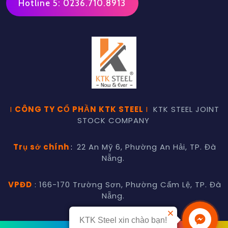
Hotline 5: 0236.710.8913
I
CÔNG TY CỔ PHẦN KTK STEEL
I
KTK STEEL JOINT
STOCK COMPANY
Trụ sở chính
:
22 An Mỹ 6, Phường An Hải, TP. Đà
Nẵng.
VPĐD
: 166-170 Trường Sơn, Phường Cẩm Lệ, TP. Đà
Nẵng.
KTK Steel xin chào bạn!