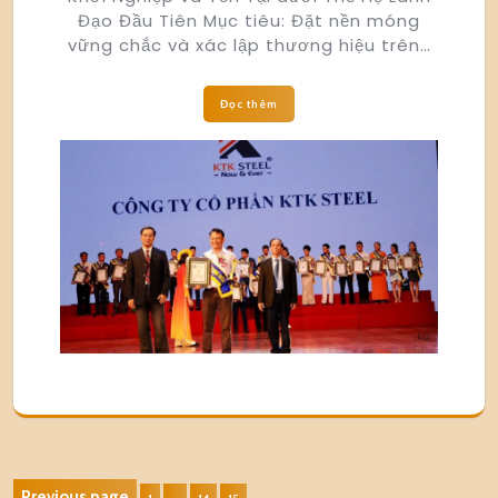
Đạo Đầu Tiên Mục tiêu: Đặt nền móng
vững chắc và xác lập thương hiệu trên…
Đọc thêm
Previous page
Page
Page
Page