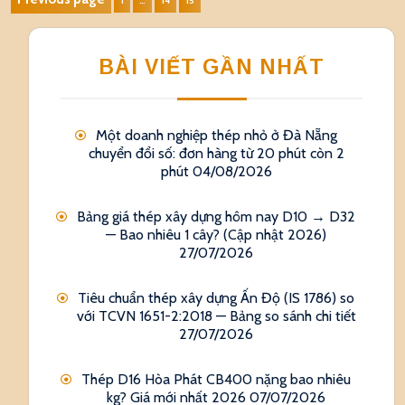
Phân
1
…
14
15
trang
bài
BÀI VIẾT GẦN NHẤT
viết
Một doanh nghiệp thép nhỏ ở Đà Nẵng
chuyển đổi số: đơn hàng từ 20 phút còn 2
phút
04/08/2026
Bảng giá thép xây dựng hôm nay D10 → D32
— Bao nhiêu 1 cây? (Cập nhật 2026)
27/07/2026
Tiêu chuẩn thép xây dựng Ấn Độ (IS 1786) so
với TCVN 1651-2:2018 — Bảng so sánh chi tiết
27/07/2026
Thép D16 Hòa Phát CB400 nặng bao nhiêu
kg? Giá mới nhất 2026
07/07/2026