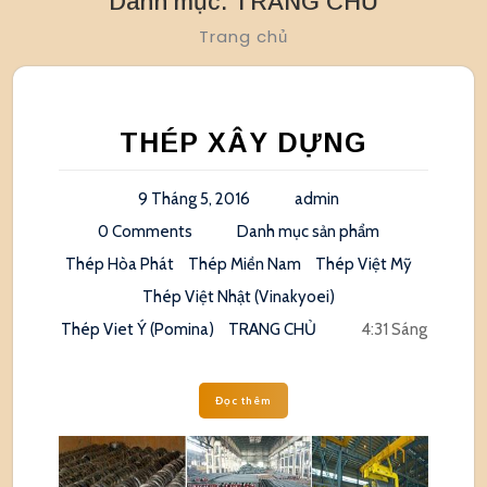
Danh mục:
TRANG CHỦ
Trang chủ
THÉP XÂY DỰNG
9 Tháng 5, 2016
admin
0 Comments
Danh mục sản phẩm
Thép Hòa Phát
Thép Miền Nam
Thép Việt Mỹ
Thép Việt Nhật (Vinakyoei)
Thép Viet Ý (Pomina)
TRANG CHỦ
4:31 Sáng
Đọc thêm