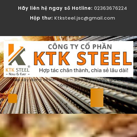
Skip
Hãy liên hệ ngay số Hotline:
02363676224
to
content
Hộp thư:
Ktksteel.jsc@gmail.com
Thép xây dựng chính hãng — Báo giá nhanh, giao tận
công trình
Open
Button