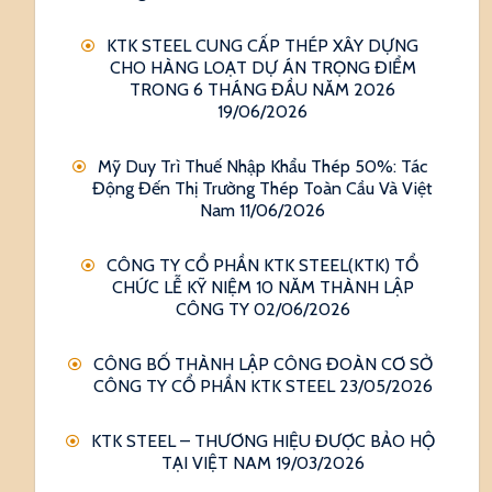
KTK STEEL CUNG CẤP THÉP XÂY DỰNG
CHO HÀNG LOẠT DỰ ÁN TRỌNG ĐIỂM
TRONG 6 THÁNG ĐẦU NĂM 2026
19/06/2026
Mỹ Duy Trì Thuế Nhập Khẩu Thép 50%: Tác
Động Đến Thị Trường Thép Toàn Cầu Và Việt
Nam
11/06/2026
CÔNG TY CỔ PHẦN KTK STEEL(KTK) TỔ
CHỨC LỄ KỸ NIỆM 10 NĂM THÀNH LẬP
CÔNG TY
02/06/2026
CÔNG BỐ THÀNH LẬP CÔNG ĐOÀN CƠ SỞ
CÔNG TY CỔ PHẦN KTK STEEL
23/05/2026
KTK STEEL – THƯƠNG HIỆU ĐƯỢC BẢO HỘ
TẠI VIỆT NAM
19/03/2026