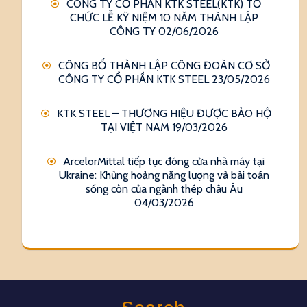
CÔNG TY CỔ PHẦN KTK STEEL(KTK) TỔ
CHỨC LỄ KỸ NIỆM 10 NĂM THÀNH LẬP
CÔNG TY
02/06/2026
CÔNG BỐ THÀNH LẬP CÔNG ĐOÀN CƠ SỞ
CÔNG TY CỔ PHẦN KTK STEEL
23/05/2026
KTK STEEL – THƯƠNG HIỆU ĐƯỢC BẢO HỘ
TẠI VIỆT NAM
19/03/2026
ArcelorMittal tiếp tục đóng cửa nhà máy tại
Ukraine: Khủng hoảng năng lượng và bài toán
sống còn của ngành thép châu Âu
04/03/2026