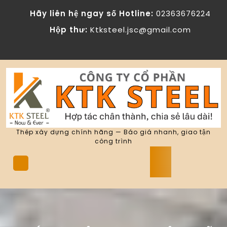
Skip
Hãy liên hệ ngay số Hotline:
02363676224
to
content
Hộp thư:
Ktksteel.jsc@gmail.com
Thép xây dựng chính hãng — Báo giá nhanh, giao tận
công trình
Open
Button