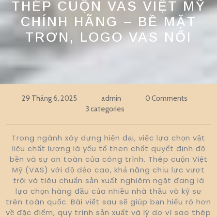
THÉP CUỘN VAS VIỆT MỸ
CHÍNH HÃNG – BỀ MẶT
TRƠN, LOGO VAS NỔI
29 Tháng 6, 2025
admin
0 Comments
3 categories
Trong ngành xây dựng hiện đại, việc lựa chọn vật
liệu chất lượng là yếu tố then chốt quyết định độ
bền và sự an toàn của công trình. Thép cuộn Việt
Mỹ (VAS) với độ dẻo cao, khả năng chịu lực vượt
trội và tiêu chuẩn sản xuất nghiêm ngặt đang là
lựa chọn hàng đầu của nhiều nhà thầu và kỹ sư
trên toàn quốc. Bài viết sau sẽ giúp bạn hiểu rõ hơn
về đặc điểm, quy trình sản xuất và lý do vì sao thép