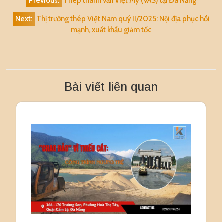
Previous:
Thép thanh vằn Việt Mỹ (VAS) tại Đà Nẵng
hướng
Next:
Thị trường thép Việt Nam quý II/2025: Nội địa phục hồi
bài
mạnh, xuất khẩu giảm tốc
viết
Bài viết liên quan