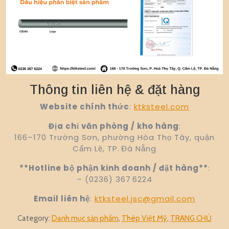
Thông tin liên hệ & đặt hàng
Website chính thức
:
ktksteel.com
Địa chỉ văn phòng / kho hàng
:
166–170 Trường Sơn, phường Hòa Thọ Tây, quận
Cẩm Lệ, TP. Đà Nẵng
**Hotline bộ phận kinh doanh / đặt hàng**
:
– (0236) 367 6224
Email liên hệ
:
ktksteel.jsc@gmail.com
Category:
Danh mục sản phẩm
,
Thép Việt Mỹ
,
TRANG CHỦ