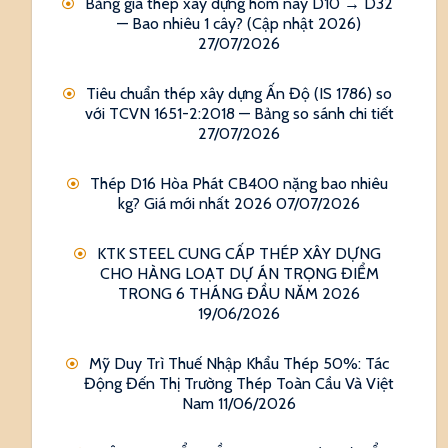
Bảng giá thép xây dựng hôm nay D10 → D32
— Bao nhiêu 1 cây? (Cập nhật 2026)
27/07/2026
Tiêu chuẩn thép xây dựng Ấn Độ (IS 1786) so
với TCVN 1651-2:2018 — Bảng so sánh chi tiết
27/07/2026
Thép D16 Hòa Phát CB400 nặng bao nhiêu
kg? Giá mới nhất 2026
07/07/2026
KTK STEEL CUNG CẤP THÉP XÂY DỰNG
CHO HÀNG LOẠT DỰ ÁN TRỌNG ĐIỂM
TRONG 6 THÁNG ĐẦU NĂM 2026
19/06/2026
Mỹ Duy Trì Thuế Nhập Khẩu Thép 50%: Tác
Động Đến Thị Trường Thép Toàn Cầu Và Việt
Nam
11/06/2026