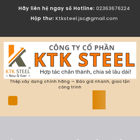
Skip
Hãy liên hệ ngay số Hotline:
02363676224
to
content
Hộp thư:
Ktksteel.jsc@gmail.com
Thép xây dựng chính hãng — Báo giá nhanh, giao tận
công trình
Open
Button