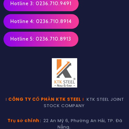
Hotline 3: 0236.710.9491
Hotline 4: 0236.710.8914
Hotline 5: 0236.710.8913
I
CÔNG TY CỔ PHẦN KTK STEEL
I
KTK STEEL JOINT
STOCK COMPANY
Trụ sở chính
:
22 An Mỹ 6, Phường An Hải, TP. Đà
Nẵng.