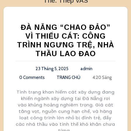
Thẻ:
Thép VAS
ĐÀ NẴNG “CHAO ĐẢO”
VÌ THIẾU CÁT: CÔNG
TRÌNH NGƯNG TRỆ, NHÀ
THẦU LAO ĐAO
23 Tháng 5, 2025
admin
0 Comments
TRANG CHỦ
4:20 Sáng
Tình trạng khan hiếm cát xây dựng đang
khiến ngành xây dựng tại Đà Nẵng rơi
vào khủng hoảng nghiêm trọng. Giá cát
tăng vọt, nguồn cung hạn chế, và hàng
loạt công trình lớn nhỏ bị đình trệ, đẩy
các nhà thầu vào tình thế khó khăn chưa
từng…