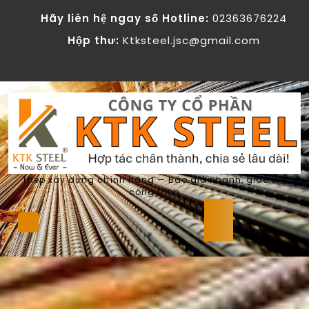
Skip
Hãy liên hệ ngay số Hotline:
02363676224
to
content
Hộp thư:
Ktksteel.jsc@gmail.com
Thép xây dựng chính hãng — Báo giá nhanh, giao tận
công trình
Open
Button