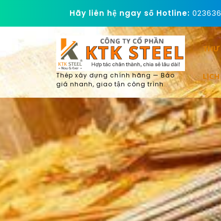
Skip
Hãy liên hệ ngay số Hotline:
02363
to
content
THƯ
LỊCH
Thép xây dựng chính hãng — Báo
giá nhanh, giao tận công trình