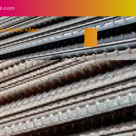
il.com
IÊN HỆ ĐẶT HÀNG