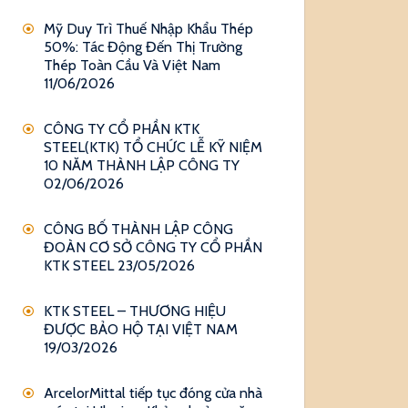
Mỹ Duy Trì Thuế Nhập Khẩu Thép
50%: Tác Động Đến Thị Trường
Thép Toàn Cầu Và Việt Nam
11/06/2026
CÔNG TY CỔ PHẦN KTK
STEEL(KTK) TỔ CHỨC LỄ KỸ NIỆM
10 NĂM THÀNH LẬP CÔNG TY
02/06/2026
CÔNG BỐ THÀNH LẬP CÔNG
ĐOÀN CƠ SỞ CÔNG TY CỔ PHẦN
KTK STEEL
23/05/2026
KTK STEEL – THƯƠNG HIỆU
ĐƯỢC BẢO HỘ TẠI VIỆT NAM
19/03/2026
ArcelorMittal tiếp tục đóng cửa nhà