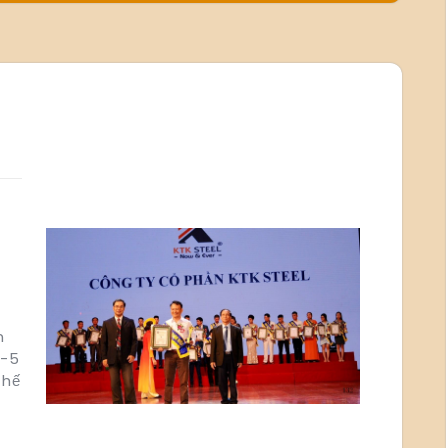
n
0-5
Thế