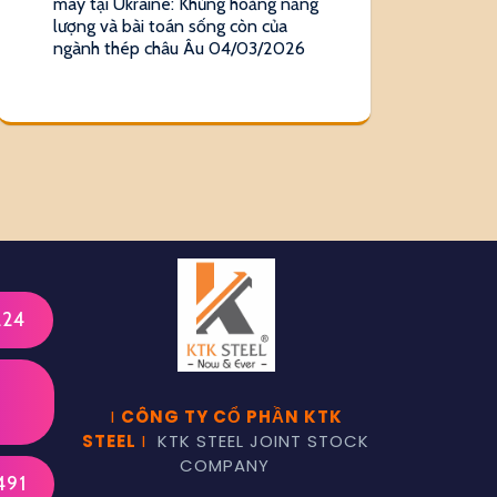
máy tại Ukraine: Khủng hoảng năng
lượng và bài toán sống còn của
ngành thép châu Âu
04/03/2026
224
I
CÔNG TY CỔ PHẦN KTK
STEEL
I
KTK STEEL JOINT STOCK
COMPANY
491