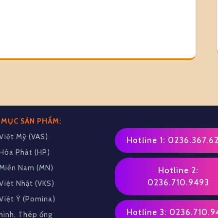
 MỤC SẢN PHẨM:
Việt Mỹ (VAS)
Hotline 1: 0236.367.6
Hòa Phát (HP)
Miền Nam (MN)
Hotline 2:
0236.710.9493
Việt Nhật (VKS)
Việt Ý (Pomina)
Hotline 3: 0236.710.9
hình, Thép ống