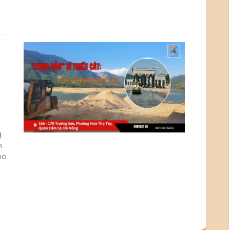
g
n
ào