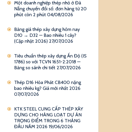
Một doanh nghiệp thép nhỏ ở Đà
Nẵng chuyển đổi số: đơn hàng từ 20
phút còn 2 phút
04/08/2026
Bảng giá thép xây dựng hôm nay
D10 → D32 — Bao nhiêu 1 cây?
(Cập nhật 2026)
27/07/2026
Tiêu chuẩn thép xây dựng Ấn Độ (IS
1786) so với TCVN 1651-2:2018 —
Bảng so sánh chi tiết
27/07/2026
Thép D16 Hòa Phát CB400 nặng
bao nhiêu kg? Giá mới nhất 2026
07/07/2026
KTK STEEL CUNG CẤP THÉP XÂY
DỰNG CHO HÀNG LOẠT DỰ ÁN
TRỌNG ĐIỂM TRONG 6 THÁNG
ĐẦU NĂM 2026
19/06/2026