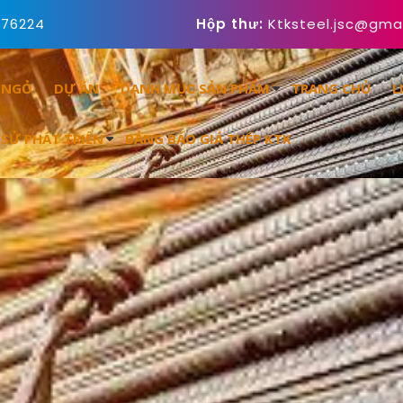
676224
Hộp thư:
Ktksteel.jsc@gma
 NGỎ
DỰ ÁN
DANH MỤC SẢN PHẨM
TRANG CHỦ
L
 SỬ PHÁT TRIỂN
BẢNG BÁO GIÁ THÉP KTK