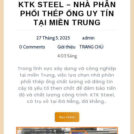
KTK STEEL – NHÀ PHÂN
PHỐI THÉP ỐNG UY TÍN
TẠI MIỀN TRUNG
27 Tháng 5, 2025
admin
0 Comments
Giới thiệu
TRANG CHỦ
4:03 Sáng
Trong lĩnh vực xây dựng và công nghiệp
tại miền Trung, việc lựa chọn nhà phân
phối thép ống chất lượng và đáng tin
cậy là yếu tố then chốt để đảm bảo tiến
độ và chất lượng công trình. KTK Steel,
có trụ sở tại Đà Nẵng, đã khẳng…
Đọc thêm