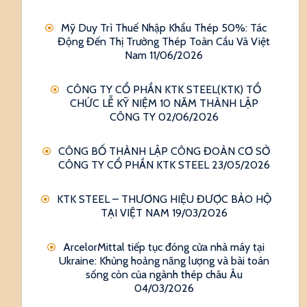
Mỹ Duy Trì Thuế Nhập Khẩu Thép 50%: Tác
Động Đến Thị Trường Thép Toàn Cầu Và Việt
Nam
11/06/2026
CÔNG TY CỔ PHẦN KTK STEEL(KTK) TỔ
CHỨC LỄ KỸ NIỆM 10 NĂM THÀNH LẬP
CÔNG TY
02/06/2026
CÔNG BỐ THÀNH LẬP CÔNG ĐOÀN CƠ SỞ
CÔNG TY CỔ PHẦN KTK STEEL
23/05/2026
KTK STEEL – THƯƠNG HIỆU ĐƯỢC BẢO HỘ
TẠI VIỆT NAM
19/03/2026
ArcelorMittal tiếp tục đóng cửa nhà máy tại
Ukraine: Khủng hoảng năng lượng và bài toán
sống còn của ngành thép châu Âu
04/03/2026