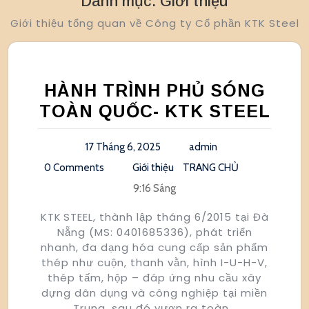
Danh mục:
Giới thiệu
Giới thiệu tổng quan về Công ty Cổ phần KTK Steel
HÀNH TRÌNH PHỦ SÓNG
TOÀN QUỐC- KTK STEEL
17 Tháng 6, 2025
admin
0 Comments
Giới thiệu
TRANG CHỦ
9:16 Sáng
KTK STEEL, thành lập tháng 6/2015 tại Đà
Nẵng (MS: 0401685336), phát triển
nhanh, đa dạng hóa cung cấp sản phẩm
thép như cuộn, thanh vằn, hình I-U-H-V,
thép tấm, hộp – đáp ứng nhu cầu xây
dựng dân dụng và công nghiệp tại miền
Trung, sau đó vươn ra toàn…