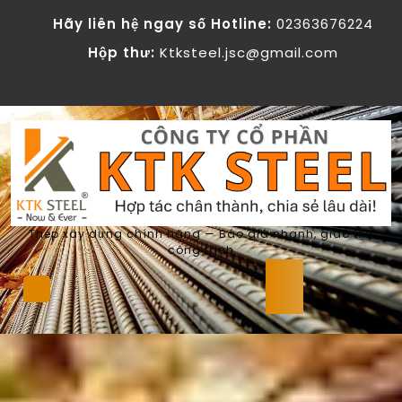
Skip
Hãy liên hệ ngay số Hotline:
02363676224
to
content
Hộp thư:
Ktksteel.jsc@gmail.com
Thép xây dựng chính hãng — Báo giá nhanh, giao tận
công trình
Open
Button