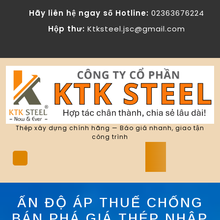
Skip
Hãy liên hệ ngay số Hotline:
02363676224
to
content
Hộp thư:
Ktksteel.jsc@gmail.com
Thép xây dựng chính hãng — Báo giá nhanh, giao tận
công trình
Open
Button
ẤN ĐỘ ÁP THUẾ CHỐNG
BÁN PHÁ GIÁ THÉP NHẬP