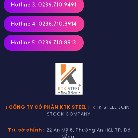
Hotline 3: 0236.710.9491
Hotline 4: 0236.710.8914
Hotline 5: 0236.710.8913
I
CÔNG TY CỔ PHẦN KTK STEEL
I
KTK STEEL JOINT
STOCK COMPANY
Trụ sở chính
:
22 An Mỹ 6, Phường An Hải, TP. Đà
Nẵng.