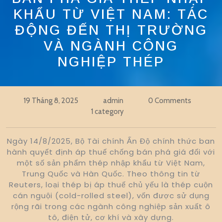
KHẨU TỪ VIỆT NAM: TÁC
ĐỘNG ĐẾN THỊ TRƯỜNG
VÀ NGÀNH CÔNG
NGHIỆP THÉP
19 Tháng 8, 2025
admin
0 Comments
1 category
Ngày 14/8/2025, Bộ Tài chính Ấn Độ chính thức ban
hành quyết định áp thuế chống bán phá giá đối với
một số sản phẩm thép nhập khẩu từ Việt Nam,
Trung Quốc và Hàn Quốc. Theo thông tin từ
Reuters, loại thép bị áp thuế chủ yếu là thép cuộn
cán nguội (cold-rolled steel), vốn được sử dụng
rộng rãi trong các ngành công nghiệp sản xuất ô
tô, điện tử, cơ khí và xây dựng.