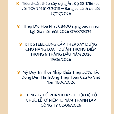
Tiêu chuẩn thép xây dựng Ấn Độ (IS 1786) so
với TCVN 1651-2:2018 — Bảng so sánh chi tiết
27/07/2026
Thép D16 Hòa Phát CB400 nặng bao nhiêu
kg? Giá mới nhất 2026
07/07/2026
KTK STEEL CUNG CẤP THÉP XÂY DỰNG
CHO HÀNG LOẠT DỰ ÁN TRỌNG ĐIỂM
TRONG 6 THÁNG ĐẦU NĂM 2026
19/06/2026
Mỹ Duy Trì Thuế Nhập Khẩu Thép 50%: Tác
Động Đến Thị Trường Thép Toàn Cầu Và Việt
Nam
11/06/2026
CÔNG TY CỔ PHẦN KTK STEEL(KTK) TỔ
CHỨC LỄ KỸ NIỆM 10 NĂM THÀNH LẬP
CÔNG TY
02/06/2026