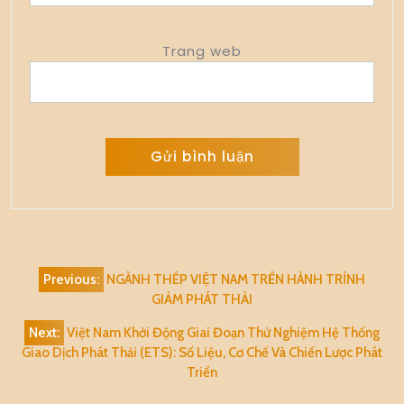
Trang web
Alternative:
Điều
Previous:
NGÀNH THÉP VIỆT NAM TRÊN HÀNH TRÌNH
hướng
GIẢM PHÁT THẢI
bài
Next:
Việt Nam Khởi Động Giai Đoạn Thử Nghiệm Hệ Thống
viết
Giao Dịch Phát Thải (ETS): Số Liệu, Cơ Chế Và Chiến Lược Phát
Triển