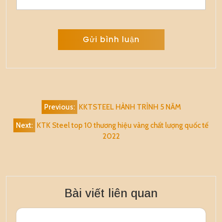
Alternative:
Điều
Previous:
KKTSTEEL HÀNH TRÌNH 5 NĂM
hướng
Next:
KTK Steel top 10 thương hiệu vàng chất lượng quốc tế
bài
2022
viết
Bài viết liên quan