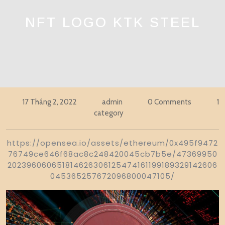
NFT LOGO KTK STEEL
17 Tháng 2, 2022
admin
0 Comments
1
category
https://opensea.io/assets/ethereum/0x495f9472
76749ce646f68ac8c248420045cb7b5e/47369950
202396060651814626306125474161199189329142606
045365257672096800047105/