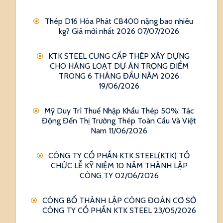
Thép D16 Hòa Phát CB400 nặng bao nhiêu
kg? Giá mới nhất 2026
07/07/2026
KTK STEEL CUNG CẤP THÉP XÂY DỰNG
CHO HÀNG LOẠT DỰ ÁN TRỌNG ĐIỂM
TRONG 6 THÁNG ĐẦU NĂM 2026
19/06/2026
Mỹ Duy Trì Thuế Nhập Khẩu Thép 50%: Tác
Động Đến Thị Trường Thép Toàn Cầu Và Việt
Nam
11/06/2026
CÔNG TY CỔ PHẦN KTK STEEL(KTK) TỔ
CHỨC LỄ KỸ NIỆM 10 NĂM THÀNH LẬP
CÔNG TY
02/06/2026
CÔNG BỐ THÀNH LẬP CÔNG ĐOÀN CƠ SỞ
CÔNG TY CỔ PHẦN KTK STEEL
23/05/2026