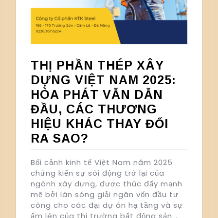
THỊ PHẦN THÉP XÂY
DỰNG VIỆT NAM 2025:
HÒA PHÁT VẪN DẪN
ĐẦU, CÁC THƯƠNG
HIỆU KHÁC THAY ĐỔI
RA SAO?
Bối cảnh kinh tế Việt Nam năm 2025
chứng kiến sự sôi động trở lại của
ngành xây dựng, được thúc đẩy mạnh
mẽ bởi làn sóng giải ngân vốn đầu tư
công cho các đại dự án hạ tầng và sự
ấm lên của thị trường bất động sản.…