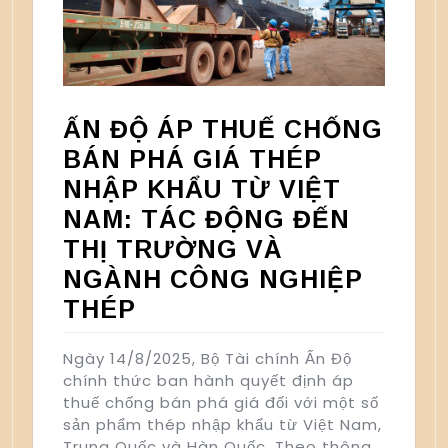
ẤN ĐỘ ÁP THUẾ CHỐNG
BÁN PHÁ GIÁ THÉP
NHẬP KHẨU TỪ VIỆT
NAM: TÁC ĐỘNG ĐẾN
THỊ TRƯỜNG VÀ
NGÀNH CÔNG NGHIỆP
THÉP
Ngày 14/8/2025, Bộ Tài chính Ấn Độ
chính thức ban hành quyết định áp
thuế chống bán phá giá đối với một số
sản phẩm thép nhập khẩu từ Việt Nam,
Trung Quốc và Hàn Quốc. Theo thông