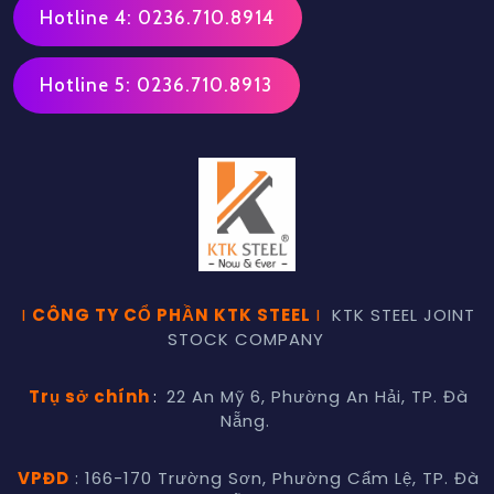
Hotline 4: 0236.710.8914
Hotline 5: 0236.710.8913
I
CÔNG TY CỔ PHẦN KTK STEEL
I
KTK STEEL JOINT
STOCK COMPANY
Trụ sở chính
:
22 An Mỹ 6, Phường An Hải, TP. Đà
Nẵng.
VPĐD
: 166-170 Trường Sơn, Phường Cẩm Lệ, TP. Đà