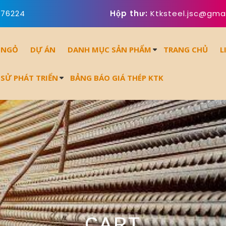
676224
Hộp thư:
Ktksteel.jsc@gma
 NGỎ
DỰ ÁN
DANH MỤC SẢN PHẨM
TRANG CHỦ
L
 SỬ PHÁT TRIỂN
BẢNG BÁO GIÁ THÉP KTK
CART